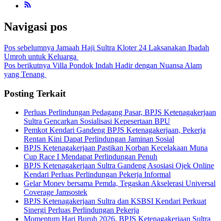
Navigasi pos
Pos sebelumnya
Jamaah Haji Sultra Kloter 24 Laksanakan Ibadah
Umroh untuk Keluarga
Pos berikutnya
Villa Pondok Indah Hadir dengan Nuansa Alam
yang Tenang
Posting Terkait
Perluas Perlindungan Pedagang Pasar, BPJS Ketenagakerjaan
Sultra Gencarkan Sosialisasi Kepesertaan BPU
Pemkot Kendari Gandeng BPJS Ketenagakerjaan, Pekerja
Rentan Kini Dapat Perlindungan Jaminan Sosial
BPJS Ketenagakerjaan Pastikan Korban Kecelakaan Muna
Cup Race I Mendapat Perlindungan Penuh
BPJS Ketenagakerjaan Sultra Gandeng Asosiasi Ojek Online
Kendari Perluas Perlindungan Pekerja Informal
Gelar Monev bersama Pemda, Tegaskan Akselerasi Universal
Coverage Jamsostek
BPJS Ketenagakerjaan Sultra dan KSBSI Kendari Perkuat
Sinergi Perluas Perlindungan Pekerja
Momentum Hari Buruh 2026, BPJS Ketenagakerjaan Sultra