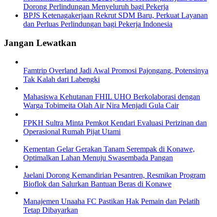
Dorong Perlindungan Menyeluruh bagi Pekerja
BPJS Ketenagakerjaan Rekrut SDM Baru, Perkuat Layanan
dan Perluas Perlindungan bagi Pekerja Indonesia
Jangan Lewatkan
Famtrip Overland Jadi Awal Promosi Pajongang, Potensinya
Tak Kalah dari Labengki
Mahasiswa Kehutanan FHIL UHO Berkolaborasi dengan
Warga Tobimeita Olah Air Nira Menjadi Gula Cair
FPKH Sultra Minta Pemkot Kendari Evaluasi Perizinan dan
Operasional Rumah Pijat Utami
Kementan Gelar Gerakan Tanam Serempak di Konawe,
Optimalkan Lahan Menuju Swasembada Pangan
Jaelani Dorong Kemandirian Pesantren, Resmikan Program
Bioflok dan Salurkan Bantuan Beras di Konawe
Manajemen Unaaha FC Pastikan Hak Pemain dan Pelatih
Tetap Dibayarkan