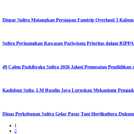
Dispar Sultra Matangkan Persiapan Famtrip Overland 3 Kabup
Sultra Perjuangkan Kawasan Pariwisata Prioritas dalam RIP
49 Calon Paskibraka Sultra 2026 Jalani Pemusatan Pendidikan 
Kadisbun Sulta, LM Rusdin Jaya Luruskan Mekanisme Pengadaa
Dinas Perkebunan Sultra Gelar Pasar Tani Hortikultura Dukung
1
2