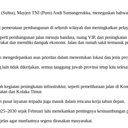
Sultra), Mayjen TNI (Purn) Andi Sumangerukka, menegaskan bahwa sekt
t pemerataan pembangunan di seluruh wilayah dan meningkatkan pela
seperti pembangunan jalan menuju bandara, ruang VIP, dan peningkatan
arakat dan memiliki dampak ekonomi. Jalan dan rumah sakit termasuk pr
an mengedepankan asas prioritas dalam menentukan lokasi dan jenis pro
 lain tidak dikerjakan, semua tanggung jawab provinsi tetap kita seles
h kegiatan peningkatan infrastruktur, seperti pemeliharaan jalan di 
latan dan Kolaka Timur.
dan pusat layanan terpadu juga masuk dalam rencana kerja tahun depan.
025–2030 sejak Februari lalu menekankan pentingnya kesinambungan
 jelas agar manfaatnya segera dirasakan masyarakat.