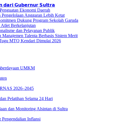
 𝗱𝗮𝗿𝗶 𝗚𝘂𝗯𝗲𝗿𝗻𝘂𝗿 𝗦𝘂𝗹𝘁𝗿𝗮
n Penguatan Ekonomi Daerah
n Pengelolaan Anggaran Lebih Ketat
n Komitmen Dukung Program Sekolah Garuda
tlet Berkelanjutan
ionalisme dan Pelayanan Publik
Manajemen Talenta Berbasis Sistem Merit
l Tugu MTQ Kendari Dimulai 2026
 Pemberdayaan UMKM
aten
PPARNAS 2026–2045
dan Pelatihan Selama 24 Hari
n dan Monitoring Alsintan di Sultra
 Pengendalian Inflansi