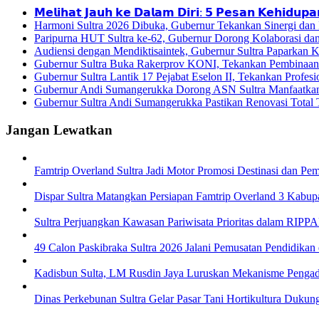
𝗠𝗲𝗹𝗶𝗵𝗮𝘁 𝗝𝗮𝘂𝗵 𝗸𝗲 𝗗𝗮𝗹𝗮𝗺 𝗗𝗶𝗿𝗶: 𝟱 𝗣𝗲𝘀𝗮𝗻 𝗞𝗲𝗵𝗶𝗱𝘂𝗽𝗮
Harmoni Sultra 2026 Dibuka, Gubernur Tekankan Sinergi da
Paripurna HUT Sultra ke-62, Gubernur Dorong Kolaborasi da
Audiensi dengan Mendiktisaintek, Gubernur Sultra Paparka
Gubernur Sultra Buka Rakerprov KONI, Tekankan Pembinaan A
Gubernur Sultra Lantik 17 Pejabat Eselon II, Tekankan Profes
Gubernur Andi Sumangerukka Dorong ASN Sultra Manfaatkan 
Gubernur Sultra Andi Sumangerukka Pastikan Renovasi Tota
Jangan Lewatkan
Famtrip Overland Sultra Jadi Motor Promosi Destinasi dan
Dispar Sultra Matangkan Persiapan Famtrip Overland 3 Kabup
Sultra Perjuangkan Kawasan Pariwisata Prioritas dalam RI
49 Calon Paskibraka Sultra 2026 Jalani Pemusatan Pendidikan 
Kadisbun Sulta, LM Rusdin Jaya Luruskan Mekanisme Pengadaa
Dinas Perkebunan Sultra Gelar Pasar Tani Hortikultura Dukung