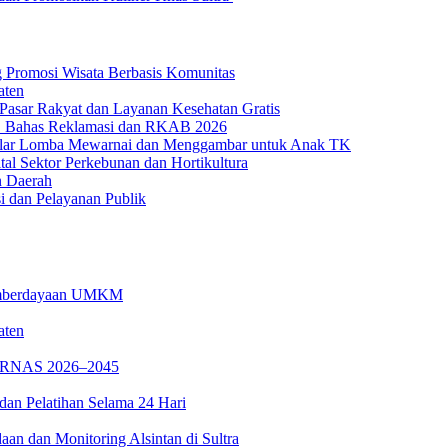
g Promosi Wisata Berbasis Komunitas
aten
r Pasar Rakyat dan Layanan Kesehatan Gratis
 Bahas Reklamasi dan RKAB 2026
a Gelar Lomba Mewarnai dan Menggambar untuk Anak TK
al Sektor Perkebunan dan Hortikultura
n Daerah
i dan Pelayanan Publik
 Pemberdayaan UMKM
aten
PPARNAS 2026–2045
dan Pelatihan Selama 24 Hari
n dan Monitoring Alsintan di Sultra