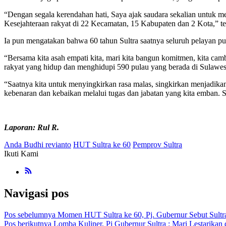
“Dengan segala kerendahan hati, Saya ajak saudara sekalian untuk me
Kesejahteraan rakyat di 22 Kecamatan, 15 Kabupaten dan 2 Kota,” t
Ia pun mengatakan bahwa 60 tahun Sultra saatnya seluruh pelayan pu
“Bersama kita asah empati kita, mari kita bangun komitmen, kita c
rakyat yang hidup dan menghidupi 590 pulau yang berada di Sulawes
“Saatnya kita untuk menyingkirkan rasa malas, singkirkan menjadikan 
kebenaran dan kebaikan melalui tugas dan jabatan yang kita emban. 
Laporan: Rul R.
Anda Budhi revianto
HUT Sultra ke 60
Pemprov Sultra
Ikuti Kami
Navigasi pos
Pos sebelumnya
Momen HUT Sultra ke 60, Pj. Gubernur Sebut Sultr
Pos berikutnya
Lomba Kuliner, Pj Gubernur Sultra : Mari Lestarikan