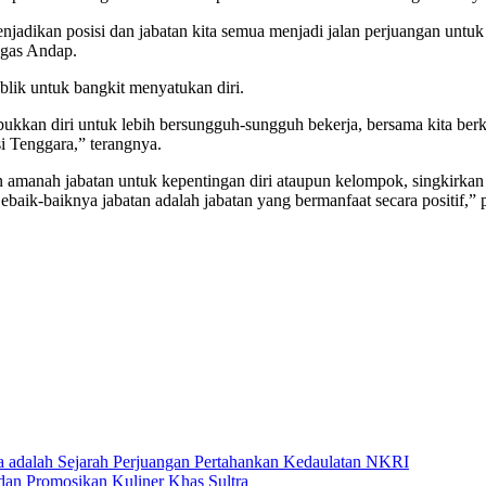
njadikan posisi dan jabatan kita semua menjadi jalan perjuangan untu
egas Andap.
blik untuk bangkit menyatukan diri.
ambukkan diri untuk lebih bersungguh-sungguh bekerja, bersama kita b
i Tenggara,” terangnya.
amanah jabatan untuk kepentingan diri ataupun kelompok, singkirkan se
Sebaik-baiknya jabatan adalah jabatan yang bermanfaat secara positi
a adalah Sejarah Perjuangan Pertahankan Kedaulatan NKRI
 dan Promosikan Kuliner Khas Sultra