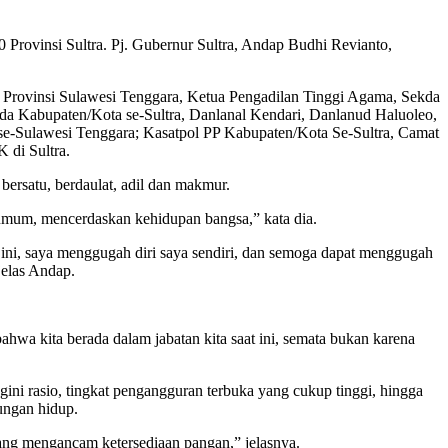
Provinsi Sultra. Pj. Gubernur Sultra, Andap Budhi Revianto,
 Provinsi Sulawesi Tenggara, Ketua Pengadilan Tinggi Agama, Sekda
da Kabupaten/Kota se-Sultra, Danlanal Kendari, Danlanud Haluoleo,
e-Sulawesi Tenggara; Kasatpol PP Kabupaten/Kota Se-Sultra, Camat
 di Sultra.
ersatu, berdaulat, adil dan makmur.
 umum, mencerdaskan kehidupan bangsa,” kata dia.
ini, saya menggugah diri saya sendiri, dan semoga dapat menggugah
jelas Andap.
ahwa kita berada dalam jabatan kita saat ini, semata bukan karena
ini rasio, tingkat pengangguran terbuka yang cukup tinggi, hingga
kungan hidup.
ang mengancam ketersediaan pangan,” jelasnya.