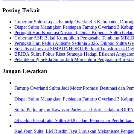
Posting Terkait
Gubernur Sultra Lepas Famtrip Overland 3 Kabupaten, Doron
Dispar Sultra Matangkan Persiapan Famtrip Overland 3 Kabup
Peringati Hari Koperasi Nasional, Dinas Koperasi Sultra Gela
Gubernur ASR Bakal Kumpulkan Pengusaha Tambang MBLB
Peringati Hari Peduli Autisme Sedunia 2026, Dikbud Sultr
Sosialisasi Inovasi SIMBUNHORTI Perkuat Transformasi Digit
BRIDA Sultra Fokus Riset Strategis Hadapi Efisiensi Anggara
Pelantikan Pj Sekda Sultra Jadi Momentum Penguatan Birokras
Jangan Lewatkan
Famtrip Overland Sultra Jadi Motor Promosi Destinasi dan
Dispar Sultra Matangkan Persiapan Famtrip Overland 3 Kabup
Sultra Perjuangkan Kawasan Pariwisata Prioritas dalam RI
49 Calon Paskibraka Sultra 2026 Jalani Pemusatan Pendidikan 
Kadisbun Sulta, LM Rusdin Jaya Luruskan Mekanisme Pengadaa