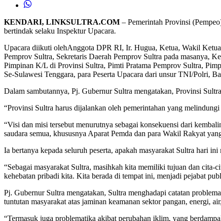
KENDARI, LINKSULTRA.COM
– Pemerintah Provinsi (Pempeo)
bertindak selaku Inspektur Upacara.
Upacara diikuti olehAnggota DPR RI, Ir. Hugua, Ketua, Wakil Ketu
Pemprov Sultra, Sekretaris Daerah Pemprov Sultra pada masanya, K
Pimpinan K/L di Provinsi Sultra, Pimti Pratama Pemprov Sultra, 
Se-Sulawesi Tenggara, para Peserta Upacara dari unsur TNI/Polri, 
Dalam sambutannya, Pj. Gubernur Sultra mengatakan, Provinsi Sultra
“Provinsi Sultra harus dijalankan oleh pemerintahan yang melindun
“Visi dan misi tersebut menurutnya sebagai konsekuensi dari kemba
saudara semua, khususnya Aparat Pemda dan para Wakil Rakyat yang 
Ia bertanya kepada seluruh peserta, apakah masyarakat Sultra hari i
“Sebagai masyarakat Sultra, masihkah kita memiliki tujuan dan cita-c
kehebatan pribadi kita. Kita berada di tempat ini, menjadi pejabat pu
Pj. Gubernur Sultra mengatakan, Sultra menghadapi catatan problemat
tuntutan masyarakat atas jaminan keamanan sektor pangan, energi, ai
“Termasuk juga problematika akibat perubahan iklim, yang berdamp