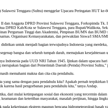
 Sulawesi Tenggara (Sultra) menggelar Upacara Peringatan HUT ke-60 
a II dan Anggota DPRD Provinsi Sulawesi Tenggara, Forkopimda Tk. I
etua DPRD Kab/Kota se Sulawesi Tenggara, para Bupati/Walikota, Sek
Pimpinan Perguruan Tinggi dan Akademisi, Pimpinan BUMN dan BUMD s
Basarnas. Organisasi Kemasyarakatan, dan perwakilan Siswa/I SMA/SMK
 didirikan untuk menjadi bagian terwujudnya Indonesia yang merdeka, b
gi segenap bangsa dan seluruh tumpah darah, memajukan kesejahteraan
linya Indonesia pada UUD NRI Tahun 1945. Ijinkan dalam upacara hari 
merupakan bagian dari Pemerintah Daerah (Pemda) Provinsi Sultra,” 
ni masih memahami makna dan cita-cita pendahulu.
ita yang sama dengan para pendahulu kita? Apakah pernah terpikirkan b
blik karena hasil pengorbanan para pendahulu kita,” tanya Andap.
ika, dari mulai ketimpangan sosial dan ekonomi yang tercermin dalam g
r, keamanan dan ketertiban masyarakat, masalah perijinan, hingga ling
ak pada kekeringan ekstrem maupun bencana hidrometeorologi basah y