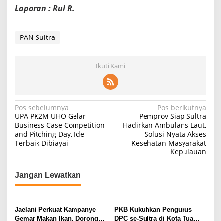
Laporan : Rul R.
PAN Sultra
Ikuti Kami
N
Pos sebelumnya
Pos berikutnya
UPA PK2M UHO Gelar
Pemprov Siap Sultra
a
Business Case Competition
Hadirkan Ambulans Laut,
and Pitching Day, Ide
Solusi Nyata Akses
v
Terbaik Dibiayai
Kesehatan Masyarakat
i
Kepulauan
g
Jangan Lewatkan
a
s
i
Jaelani Perkuat Kampanye
PKB Kukuhkan Pengurus
p
Gemar Makan Ikan, Dorong
DPC se-Sultra di Kota Tua