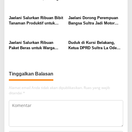
Percepatan Penurunan
Jakarta, Jaelani: Perkuat
o
Stunting di Kendari
Soliditas dan Politik
s
Kehadiran
Jaelani Salurkan Ribuan Bibit
Jaelani Dorong Perempuan
Tanaman Produktif untuk
Bangsa Sultra Jadi Motor
Tingkatkan Ekonomi Petani
Penggerak Pembangunan
dan Jaga Kelestarian DAS
dan Kebijakan Pro Rakyat
Konaweha
Jaelani Salurkan Ribuan
Duduk di Kursi Belakang,
Paket Beras untuk Warga
Ketua DPRD Sultra La Ode
Kendari
Tariala “Dicueki” di Rakerwil
NasDem
Tinggalkan Balasan
Alamat email Anda tidak akan dipublikasikan.
Ruas yang wajib
ditandai
*