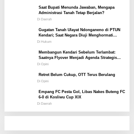
Saat Bupati Menunda Jawaban, Mengapa
Administrasi Tanah Tetap Berjalan?
Di Daerah
Gugatan Tanah Ulayat Ndonganeno di PTUN
Kendari; Saat Negara Diuji Menghormati
Hukum atau Kekuasaan
Di Hukum
Membangun Kendari Sebelum Terlambat:
Saatnya Flyover Menjadi Agenda Strategis
Kota
Di Opini
Retret Belum Cukup, OTT Terus Berulang
Di Opini
Empang FC Pesta Gol, Libas Nakes Buteng FC
6-0 di Kosliwu Cup XIX
Di Daerah