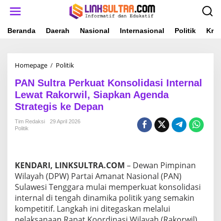
L
e
w
a
Beranda
Daerah
Nasional
Internasional
Politik
Krim
t
i
k
Homepage
/
Politik
P
e
A
k
PAN Sultra Perkuat Konsolidasi Internal
N
o
S
n
Lewat Rakorwil, Siapkan Agenda
u
t
Strategis ke Depan
l
e
t
n
Tim Redaksi
29 April 2026
r
Politik
a
P
e
r
KENDARI, LINKSULTRA.COM
– Dewan Pimpinan
k
Wilayah (DPW) Partai Amanat Nasional (PAN)
u
Sulawesi Tenggara mulai memperkuat konsolidasi
a
internal di tengah dinamika politik yang semakin
t
K
kompetitif. Langkah ini ditegaskan melalui
o
pelaksanaan Rapat Koordinasi Wilayah (Rakorwil)