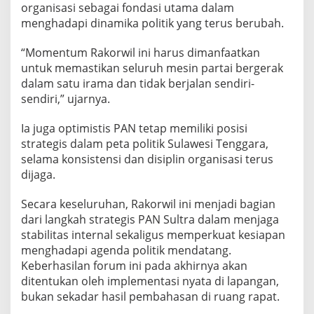
organisasi sebagai fondasi utama dalam
g
i
menghadapi dinamika politik yang terus berubah.
s
k
“Momentum Rakorwil ini harus dimanfaatkan
e
untuk memastikan seluruh mesin partai bergerak
D
dalam satu irama dan tidak berjalan sendiri-
e
p
sendiri,” ujarnya.
a
n
Ia juga optimistis PAN tetap memiliki posisi
strategis dalam peta politik Sulawesi Tenggara,
selama konsistensi dan disiplin organisasi terus
dijaga.
Secara keseluruhan, Rakorwil ini menjadi bagian
dari langkah strategis PAN Sultra dalam menjaga
stabilitas internal sekaligus memperkuat kesiapan
menghadapi agenda politik mendatang.
Keberhasilan forum ini pada akhirnya akan
ditentukan oleh implementasi nyata di lapangan,
bukan sekadar hasil pembahasan di ruang rapat.