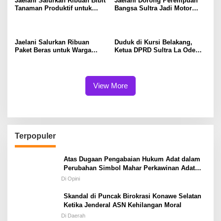
Jaelani Salurkan Ribuan Bibit
Jaelani Dorong Perempuan
Tanaman Produktif untuk
Bangsa Sultra Jadi Motor
Tingkatkan Ekonomi Petani
Penggerak Pembangunan
dan Jaga Kelestarian DAS
dan Kebijakan Pro Rakyat
Konaweha
Jaelani Salurkan Ribuan
Duduk di Kursi Belakang,
Paket Beras untuk Warga
Ketua DPRD Sultra La Ode
Kendari
Tariala “Dicueki” di Rakerwil
NasDem
View More
Terpopuler
Atas Dugaan Pengabaian Hukum Adat dalam
Perubahan Simbol Mahar Perkawinan Adat
Masyarakat Pulau Wawonii
Di Opini
Skandal di Puncak Birokrasi Konawe Selatan
Ketika Jenderal ASN Kehilangan Moral
Di Daerah