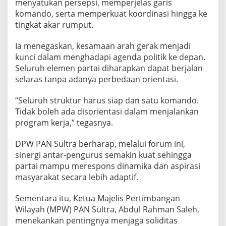
menyatukan persepsi, memperjelas garis
o
komando, serta memperkuat koordinasi hingga ke
r
w
tingkat akar rumput.
i
l
Ia menegaskan, kesamaan arah gerak menjadi
,
kunci dalam menghadapi agenda politik ke depan.
S
Seluruh elemen partai diharapkan dapat berjalan
i
a
selaras tanpa adanya perbedaan orientasi.
p
k
“Seluruh struktur harus siap dan satu komando.
a
Tidak boleh ada disorientasi dalam menjalankan
n
program kerja,” tegasnya.
A
g
e
DPW PAN Sultra berharap, melalui forum ini,
n
sinergi antar-pengurus semakin kuat sehingga
d
partai mampu merespons dinamika dan aspirasi
a
masyarakat secara lebih adaptif.
S
t
r
Sementara itu, Ketua Majelis Pertimbangan
a
Wilayah (MPW) PAN Sultra, Abdul Rahman Saleh,
t
menekankan pentingnya menjaga soliditas
e