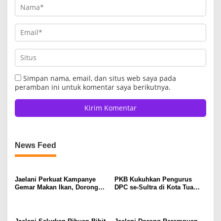
Simpan nama, email, dan situs web saya pada
peramban ini untuk komentar saya berikutnya.
News Feed
Jaelani Perkuat Kampanye
PKB Kukuhkan Pengurus
Gemar Makan Ikan, Dorong
DPC se-Sultra di Kota Tua
Percepatan Penurunan
Jakarta, Jaelani: Perkuat
Stunting di Kendari
Soliditas dan Politik
Kehadiran