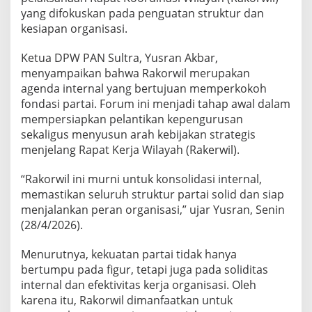
n
yang difokuskan pada penguatan struktur dan
s
kesiapan organisasi.
o
l
i
Ketua DPW PAN Sultra, Yusran Akbar,
d
menyampaikan bahwa Rakorwil merupakan
a
agenda internal yang bertujuan memperkokoh
s
fondasi partai. Forum ini menjadi tahap awal dalam
i
mempersiapkan pelantikan kepengurusan
I
n
sekaligus menyusun arah kebijakan strategis
t
menjelang Rapat Kerja Wilayah (Rakerwil).
e
r
“Rakorwil ini murni untuk konsolidasi internal,
n
memastikan seluruh struktur partai solid dan siap
a
l
menjalankan peran organisasi,” ujar Yusran, Senin
L
(28/4/2026).
e
w
Menurutnya, kekuatan partai tidak hanya
a
bertumpu pada figur, tetapi juga pada soliditas
t
R
internal dan efektivitas kerja organisasi. Oleh
a
karena itu, Rakorwil dimanfaatkan untuk
k