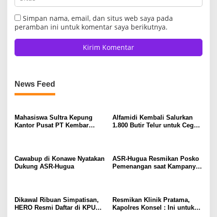
Simpan nama, email, dan situs web saya pada
peramban ini untuk komentar saya berikutnya.
News Feed
Mahasiswa Sultra Kepung
Alfamidi Kembali Salurkan
Kantor Pusat PT Kembar
1.800 Butir Telur untuk Cegah
Emas Sultra di Jakarta
Stunting di Konawe Utara
Cawabup di Konawe Nyatakan
ASR-Hugua Resmikan Posko
Dukung ASR-Hugua
Pemenangan saat Kampanye
Di Konawe
Dikawal Ribuan Simpatisan,
Resmikan Klinik Pratama,
HERO Resmi Daftar di KPUD
Kapolres Konsel : Ini untuk
Konsel
Masyarakat