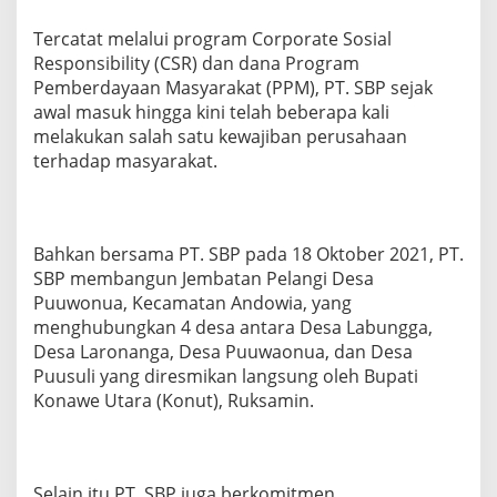
p
a
Tercatat melalui program Corporate Sosial
d
Responsibility (CSR) dan dana Program
a
Pemberdayaan Masyarakat (PPM), PT. SBP sejak
M
a
awal masuk hingga kini telah beberapa kali
s
melakukan salah satu kewajiban perusahaan
y
terhadap masyarakat.
a
r
a
k
a
Bahkan bersama PT. SBP pada 18 Oktober 2021, PT.
t
SBP membangun Jembatan Pelangi Desa
S
Puuwonua, Kecamatan Andowia, yang
e
menghubungkan 4 desa antara Desa Labungga,
k
i
Desa Laronanga, Desa Puuwaonua, dan Desa
t
Puusuli yang diresmikan langsung oleh Bupati
a
Konawe Utara (Konut), Ruksamin.
r
L
i
n
g
Selain itu PT. SBP juga berkomitmen