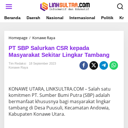
L
e
w
a
Beranda
Daerah
Nasional
Internasional
Politik
Krim
t
i
k
Homepage
/
Konawe Raya
P
e
T
k
PT SBP Salurkan CSR kepada
S
o
B
n
Masyarakat Sekitar Lingkar Tambang
P
t
S
e
Tim Redaksi
18 September 2023
Konawe Raya
a
n
l
u
r
KONAWE UTARA, LINKSULTRA.COM – Salah satu
k
a
komitmen PT. Sumber Bumi Putra (SBP) adalah
n
bermanfaat khususnya bagi masyarakat lingkar
C
tambang di Desa Puusuli, Kecamatan Andowia,
S
Kabupaten Konawe Utara.
R
k
e