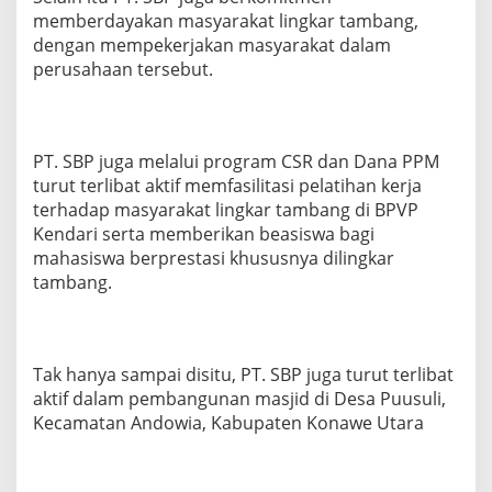
k
memberdayakan masyarakat lingkar tambang,
a
dengan mempekerjakan masyarakat dalam
r
perusahaan tersebut.
T
a
m
b
a
PT. SBP juga melalui program CSR dan Dana PPM
n
turut terlibat aktif memfasilitasi pelatihan kerja
g
terhadap masyarakat lingkar tambang di BPVP
Kendari serta memberikan beasiswa bagi
mahasiswa berprestasi khususnya dilingkar
tambang.
Tak hanya sampai disitu, PT. SBP juga turut terlibat
aktif dalam pembangunan masjid di Desa Puusuli,
Kecamatan Andowia, Kabupaten Konawe Utara