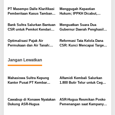
i
Nasional Lewat Program
Siap Fasilitasi RDP
Lingkungan dan Air Bersih
p
PT Masempo Dalle Klarifikasi
Menggugah Kepastian
Pemberitaan Kasus Tambang,
Hukum; IPPKH Dicabut,
o
Minta Media Utamakan
Bagaimana dengan IUP
s
Verifikasi Informasi
Bank Sultra Salurkan Bantuan
Menguatkan Suara Dua
CSR untuk Pemkot Kendari
Gubernur Daerah Penghasil
dan Kabupaten Kota Lain di
Nikel: Saatnya Keadilan
Sultra
Pengelolaan SDA
Optimalisasi Pajak Air
Reformasi Tata Kelola Dana
Dikembalikan ke Daerah
Permukaan dan Air Tanah:
CSR: Kunci Mencapai Target
Kunci Meningkatkan PAD
Rp700 Miliar Gubernur Sultra
Sultra
Jangan Lewatkan
Mahasiswa Sultra Kepung
Alfamidi Kembali Salurkan
Kantor Pusat PT Kembar
1.800 Butir Telur untuk Cegah
Emas Sultra di Jakarta
Stunting di Konawe Utara
Cawabup di Konawe Nyatakan
ASR-Hugua Resmikan Posko
Dukung ASR-Hugua
Pemenangan saat Kampanye
Di Konawe