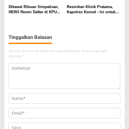
Dikawal Ribuan Simpatisan,
Resmikan Klinik Pratama,
HERO Resmi Daftar di KPUD
Kapolres Konsel : Ini untuk
Konsel
Masyarakat
Tinggalkan Balasan
Alamat email Anda tidak akan dipublikasikan.
Ruas yang wajib
ditandai
*