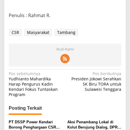
Penulis : Rahmat R.
CSR
Masyarakat
Tambang
Ikuti Kami
N
Pos sebelumnya
Pos berikutnya
Yudhianto Mahardika
Presiden Jokowi Serahkan
a
Harap Pengurus Kadin
SK Biru TORA untuk
Kendari Fokus Tuntaskan
Sulawesi Tenggara
v
Program
i
g
Posting Terkait
a
s
PT DSSP Power Kendari
Aksi Penambang Lokal di
Borong Penghargaan CSR
Kolut Berujung Dialog, DPRD