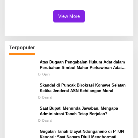
View More
Terpopuler
Atas Dugaan Pengabaian Hukum Adat dalam
Perubahan Simbol Mahar Perkawinan Adat
Masyarakat Pulau Wawonii
Di Opini
Skandal di Puncak Birokrasi Konawe Selatan
Ketika Jenderal ASN Kehilangan Moral
Di Daerah
Saat Bupati Menunda Jawaban, Mengapa
Administrasi Tanah Tetap Berjalan?
Di Daerah
Gugatan Tanah Ulayat Ndonganeno di PTUN
Kendari; Saat Negara Diuji Menghormati