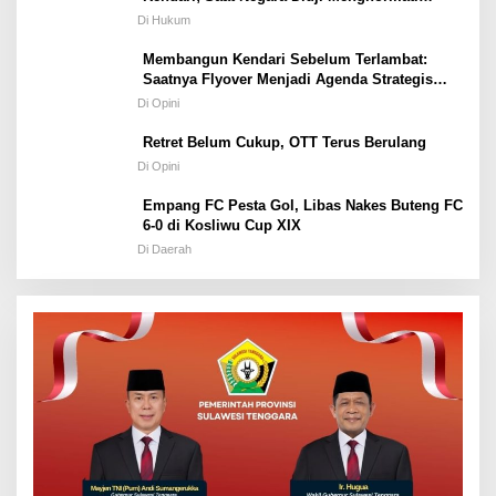
Hukum atau Kekuasaan
Di Hukum
Membangun Kendari Sebelum Terlambat:
Saatnya Flyover Menjadi Agenda Strategis
Kota
Di Opini
Retret Belum Cukup, OTT Terus Berulang
Di Opini
Empang FC Pesta Gol, Libas Nakes Buteng FC
6-0 di Kosliwu Cup XIX
Di Daerah