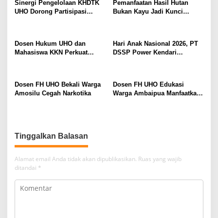
Sinergi Pengelolaan KHDTK
Pemanfaatan Hasil Hutan
UHO Dorong Partisipasi
Bukan Kayu Jadi Kunci
Masyarakat dalam Pelestarian
Ekonomi Berkelanjutan
Hutan
Masyarakat Tobimeita
Dosen Hukum UHO dan
Hari Anak Nasional 2026, PT
Mahasiswa KKN Perkuat
DSSP Power Kendari
Kelurahan Sadar Hukum di
Salurkan Seragam Bagi 65
Padaleu Kendari
Siswa di Moramo Utara
Dosen FH UHO Bekali Warga
Dosen FH UHO Edukasi
Amosilu Cegah Narkotika
Warga Ambaipua Manfaatkan
Kekayaan Intelektual untuk
Akses Pembiayaan Usaha
Tinggalkan Balasan
Alamat email Anda tidak akan dipublikasikan.
Ruas yang wajib
ditandai
*