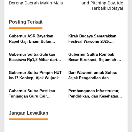
Dorong Daerah Makin Maju
and Pitching Day, Ide
v
Terbaik Dibiayai
i
g
Posting Terkait
a
s
Gubernur ASR Bayarkan
Kirab Budaya Semarakkan
Rapel Gaji Enam Bulan
Festival Wawonii 2026,
i
kepada 1.901 PPPK Paruh
Gubernur Sultra Apresiasi
Waktu Sultra
Pemkab Konkep
p
Gubernur Sultra Gulirkan
Gubernur Sultra Rombak
Beasiswa Rp1,8 Miliar dari
Besar Birokrasi, Sejumlah Plt
o
Dana Pribadi, Pendaftaran
Resmi Definitif
s
Dibuka Pekan Depan
Gubernur Sultra Pimpin HUT
Dari Wawonii untuk Sultra:
ke-13 Konkep, Ajak Wujudkan
Jejak Pengabdian dan
Wawonii Maju dan Sejahtera
Integritas Gubernur Andi
Sumangerukka
Gubernur Sultra Pastikan
Pembangunan Infrastruktur,
Tunjangan Guru Cair
Pendidikan, dan Kesehatan
Sebelum Lebaran
Jadi Fokus Gubernur Sultra
Tahun 2026
Jangan Lewatkan