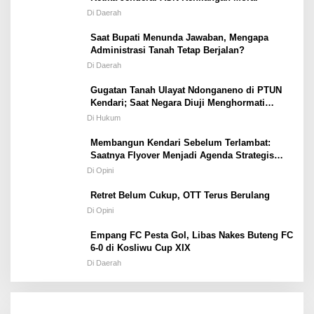
Di Daerah
Saat Bupati Menunda Jawaban, Mengapa
Administrasi Tanah Tetap Berjalan?
Di Daerah
Gugatan Tanah Ulayat Ndonganeno di PTUN
Kendari; Saat Negara Diuji Menghormati
Hukum atau Kekuasaan
Di Hukum
Membangun Kendari Sebelum Terlambat:
Saatnya Flyover Menjadi Agenda Strategis
Kota
Di Opini
Retret Belum Cukup, OTT Terus Berulang
Di Opini
Empang FC Pesta Gol, Libas Nakes Buteng FC
6-0 di Kosliwu Cup XIX
Di Daerah