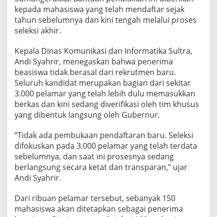
e
kepada mahasiswa yang telah mendaftar sejak
l
tahun sebelumnya dan kini tengah melalui proses
a
seleksi akhir.
m
a
r
Kepala Dinas Komunikasi dan Informatika Sultra,
,
Andi Syahrir, menegaskan bahwa penerima
G
beasiswa tidak berasal dari rekrutmen baru.
u
Seluruh kandidat merupakan bagian dari sekitar
b
e
3.000 pelamar yang telah lebih dulu memasukkan
r
berkas dan kini sedang diverifikasi oleh tim khusus
n
yang dibentuk langsung oleh Gubernur.
u
r
“Tidak ada pembukaan pendaftaran baru. Seleksi
S
u
difokuskan pada 3.000 pelamar yang telah terdata
l
sebelumnya, dan saat ini prosesnya sedang
t
berlangsung secara ketat dan transparan,” ujar
r
Andi Syahrir.
a
S
a
Dari ribuan pelamar tersebut, sebanyak 150
l
mahasiswa akan ditetapkan sebagai penerima
u