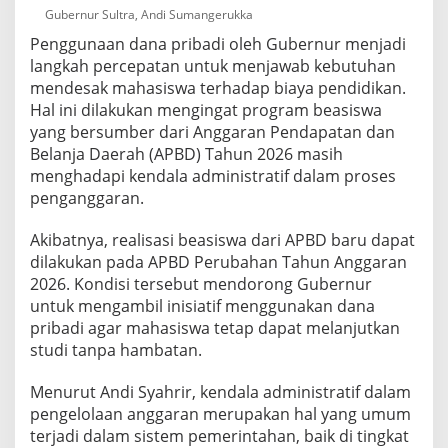
t
Gubernur Sultra, Andi Sumangerukka
u
Penggunaan dana pribadi oleh Gubernur menjadi
k
langkah percepatan untuk menjawab kebutuhan
1
5
mendesak mahasiswa terhadap biaya pendidikan.
0
Hal ini dilakukan mengingat program beasiswa
M
yang bersumber dari Anggaran Pendapatan dan
a
Belanja Daerah (APBD) Tahun 2026 masih
h
menghadapi kendala administratif dalam proses
a
s
penganggaran.
i
s
Akibatnya, realisasi beasiswa dari APBD baru dapat
w
dilakukan pada APBD Perubahan Tahun Anggaran
a
2026. Kondisi tersebut mendorong Gubernur
untuk mengambil inisiatif menggunakan dana
pribadi agar mahasiswa tetap dapat melanjutkan
studi tanpa hambatan.
Menurut Andi Syahrir, kendala administratif dalam
pengelolaan anggaran merupakan hal yang umum
terjadi dalam sistem pemerintahan, baik di tingkat