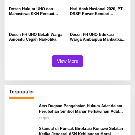
Dosen Hukum UHO dan
Hari Anak Nasional 2026, PT
Mahasiswa KKN Perkuat
DSSP Power Kendari
Kelurahan Sadar Hukum di
Salurkan Seragam Bagi 65
Padaleu Kendari
Siswa di Moramo Utara
Dosen FH UHO Bekali Warga
Dosen FH UHO Edukasi
Amosilu Cegah Narkotika
Warga Ambaipua Manfaatkan
Kekayaan Intelektual untuk
Akses Pembiayaan Usaha
View More
Terpopuler
Atas Dugaan Pengabaian Hukum Adat dalam
Perubahan Simbol Mahar Perkawinan Adat
Masyarakat Pulau Wawonii
Di Opini
Skandal di Puncak Birokrasi Konawe Selatan
Ketika Jenderal ASN Kehilangan Moral