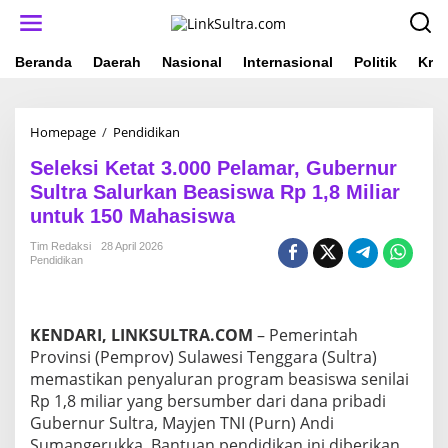
L
e
w
a
Beranda
Daerah
Nasional
Internasional
Politik
Krim
t
i
k
Homepage
/
Pendidikan
S
e
e
k
Seleksi Ketat 3.000 Pelamar, Gubernur
l
o
e
n
Sultra Salurkan Beasiswa Rp 1,8 Miliar
k
t
untuk 150 Mahasiswa
s
e
i
n
Tim Redaksi
28 April 2026
K
Pendidikan
e
t
a
t
KENDARI, LINKSULTRA.COM
– Pemerintah
3
Provinsi (Pemprov) Sulawesi Tenggara (Sultra)
.
memastikan penyaluran program beasiswa senilai
0
Rp 1,8 miliar yang bersumber dari dana pribadi
0
0
Gubernur Sultra, Mayjen TNI (Purn) Andi
P
Sumangerukka. Bantuan pendidikan ini diberikan