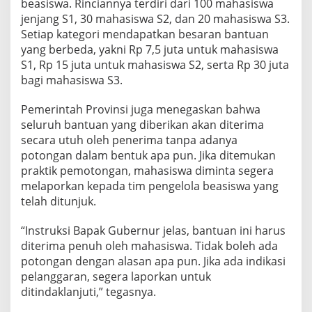
beasiswa. Rinciannya terdiri dari 100 mahasiswa
r
jenjang S1, 30 mahasiswa S2, dan 20 mahasiswa S3.
k
a
Setiap kategori mendapatkan besaran bantuan
n
yang berbeda, yakni Rp 7,5 juta untuk mahasiswa
B
S1, Rp 15 juta untuk mahasiswa S2, serta Rp 30 juta
e
bagi mahasiswa S3.
a
s
i
Pemerintah Provinsi juga menegaskan bahwa
s
seluruh bantuan yang diberikan akan diterima
w
secara utuh oleh penerima tanpa adanya
a
potongan dalam bentuk apa pun. Jika ditemukan
R
praktik pemotongan, mahasiswa diminta segera
p
1
melaporkan kepada tim pengelola beasiswa yang
,
telah ditunjuk.
8
M
“Instruksi Bapak Gubernur jelas, bantuan ini harus
i
diterima penuh oleh mahasiswa. Tidak boleh ada
l
i
potongan dengan alasan apa pun. Jika ada indikasi
a
pelanggaran, segera laporkan untuk
r
ditindaklanjuti,” tegasnya.
u
n