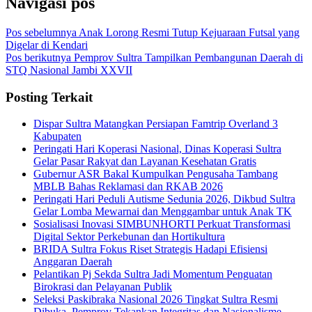
Navigasi pos
Pos sebelumnya
Anak Lorong Resmi Tutup Kejuaraan Futsal yang
Digelar di Kendari
Pos berikutnya
Pemprov Sultra Tampilkan Pembangunan Daerah di
STQ Nasional Jambi XXVII
Posting Terkait
Dispar Sultra Matangkan Persiapan Famtrip Overland 3
Kabupaten
Peringati Hari Koperasi Nasional, Dinas Koperasi Sultra
Gelar Pasar Rakyat dan Layanan Kesehatan Gratis
Gubernur ASR Bakal Kumpulkan Pengusaha Tambang
MBLB Bahas Reklamasi dan RKAB 2026
Peringati Hari Peduli Autisme Sedunia 2026, Dikbud Sultra
Gelar Lomba Mewarnai dan Menggambar untuk Anak TK
Sosialisasi Inovasi SIMBUNHORTI Perkuat Transformasi
Digital Sektor Perkebunan dan Hortikultura
BRIDA Sultra Fokus Riset Strategis Hadapi Efisiensi
Anggaran Daerah
Pelantikan Pj Sekda Sultra Jadi Momentum Penguatan
Birokrasi dan Pelayanan Publik
Seleksi Paskibraka Nasional 2026 Tingkat Sultra Resmi
Dibuka, Pemprov Tekankan Integritas dan Nasionalisme