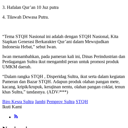
3. Hafalan Qur’an 10 Juz putra
4. Tilawah Dewasa Putra.
“Tema STQH Nasional ini adalah dengan STQH Nasional, Kita
Siapkan Generasi Berkarakter Qur’ani dalam Mewujudkan
Indonesia Hebat,” sebut Iwan.
Iwan menambahkan, pada pameran kali ini, Dinas Perindustrian dan
Perdagangan Sultra ikut mengambil peran untuk promosi produk
UMKM daerah.
“Dalam rangka STQH , Disperidag Sultra, ikut serta dalam kegiatan
Pameran dan Bazar STQH. Adapun produk olahan pangan mete,
kacang, kripik/krupuk, kerajinan nentu, olahan pangan coklat, tenun
khas Sultra,” tandasnya. (ADV/***)
Biro Kesra Sultra
Jambi
Pemprov Sultra
STQH
Ikuti Kami