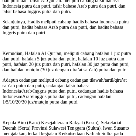
dan putri dan Tafsir Al-Qur’an: meliputi cabang tafsir bahasa
Indonesia putra dan putri, tafsir bahasa Arab putra dan putri, dan
tafsir bahasa Inggris putra dan putri.
Selanjutnya, Hadits meliputi cabang hadits bahasa Indonesia putra
dan putri, hadits bahasa Arab putra dan putri, dan hadits bahasa
Inggris putra dan putri.
Kemudian, Hafalan Al-Qur’an, meliputi cabang hafalan 1 juz putra
dan putri, hafalan 5 juz putra dan putri, hafalan 10 juz putra dan
putri, hafalan 20 juz putra dan putri, hafalan 30 juz putra dan putri,
dan hafalan mutqin (30 juz dengan qira’at sab’ah) putra dan putri.
Adapun cadangan meliputi cabang cadangan tilawah/tartil/qira’at
sab’ah putra dan putri, cadangan tafsir bahasa
Indonesia/Arab/Inggris putra dan putri, cadangan hadits bahasa
Indonesia/Arab/Inggris putra dan putri, cadangan hafalan
1/5/10/20/30 juz/mutqin putra dan putri.
Kepala Biro (Karo) Kesejahteraan Rakyat (Kesra), Sekretariat
Daerah (Serta) Provinsi Sulawesi Tenggara (Sultra), Iwan Susanto
mengatakan, terkait kegiatan Keikutsertaan Kafilah Sultra pada