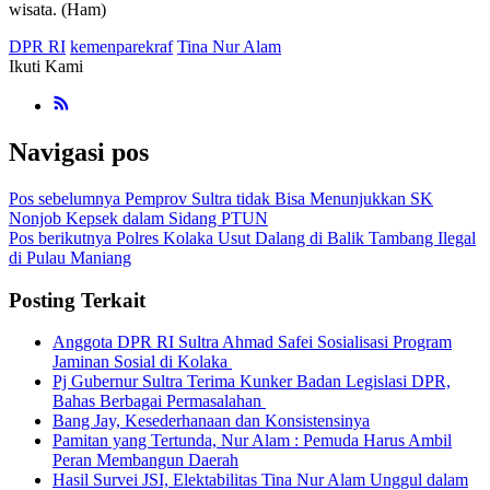
wisata. (Ham)
DPR RI
kemenparekraf
Tina Nur Alam
Ikuti Kami
Navigasi pos
Pos sebelumnya
Pemprov Sultra tidak Bisa Menunjukkan SK
Nonjob Kepsek dalam Sidang PTUN
Pos berikutnya
Polres Kolaka Usut Dalang di Balik Tambang Ilegal
di Pulau Maniang
Posting Terkait
Anggota DPR RI Sultra Ahmad Safei Sosialisasi Program
Jaminan Sosial di Kolaka
Pj Gubernur Sultra Terima Kunker Badan Legislasi DPR,
Bahas Berbagai Permasalahan
Bang Jay, Kesederhanaan dan Konsistensinya
Pamitan yang Tertunda, Nur Alam : Pemuda Harus Ambil
Peran Membangun Daerah
Hasil Survei JSI, Elektabilitas Tina Nur Alam Unggul dalam