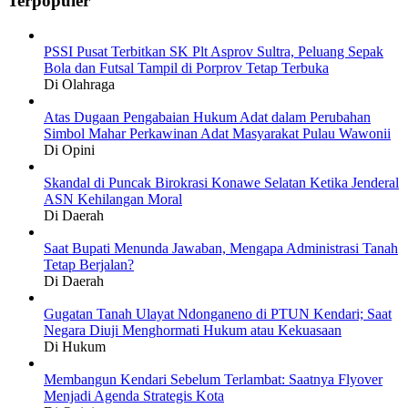
Terpopuler
PSSI Pusat Terbitkan SK Plt Asprov Sultra, Peluang Sepak
Bola dan Futsal Tampil di Porprov Tetap Terbuka
Di Olahraga
Atas Dugaan Pengabaian Hukum Adat dalam Perubahan
Simbol Mahar Perkawinan Adat Masyarakat Pulau Wawonii
Di Opini
Skandal di Puncak Birokrasi Konawe Selatan Ketika Jenderal
ASN Kehilangan Moral
Di Daerah
Saat Bupati Menunda Jawaban, Mengapa Administrasi Tanah
Tetap Berjalan?
Di Daerah
Gugatan Tanah Ulayat Ndonganeno di PTUN Kendari; Saat
Negara Diuji Menghormati Hukum atau Kekuasaan
Di Hukum
Membangun Kendari Sebelum Terlambat: Saatnya Flyover
Menjadi Agenda Strategis Kota