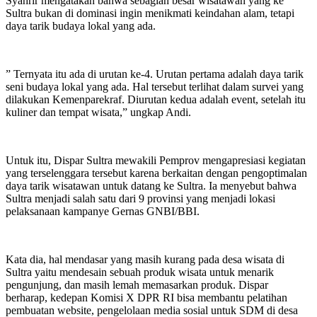
Syahrir mengatakan bahwa sebagian besar wisatawan yang ke
Sultra bukan di dominasi ingin menikmati keindahan alam, tetapi
daya tarik budaya lokal yang ada.
” Ternyata itu ada di urutan ke-4. Urutan pertama adalah daya tarik
seni budaya lokal yang ada. Hal tersebut terlihat dalam survei yang
dilakukan Kemenparekraf. Diurutan kedua adalah event, setelah itu
kuliner dan tempat wisata,” ungkap Andi.
Untuk itu, Dispar Sultra mewakili Pemprov mengapresiasi kegiatan
yang terselenggara tersebut karena berkaitan dengan pengoptimalan
daya tarik wisatawan untuk datang ke Sultra. Ia menyebut bahwa
Sultra menjadi salah satu dari 9 provinsi yang menjadi lokasi
pelaksanaan kampanye Gernas GNBI/BBI.
Kata dia, hal mendasar yang masih kurang pada desa wisata di
Sultra yaitu mendesain sebuah produk wisata untuk menarik
pengunjung, dan masih lemah memasarkan produk. Dispar
berharap, kedepan Komisi X DPR RI bisa membantu pelatihan
pembuatan website, pengelolaan media sosial untuk SDM di desa