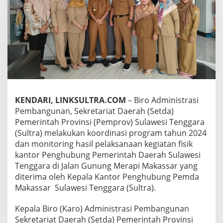
0
2
4
,
B
i
r
o
P
e
m
KENDARI, LINKSULTRA.COM
– Biro Administrasi
b
Pembangunan, Sekretariat Daerah (Setda)
a
n
Pemerintah Provinsi (Pemprov) Sulawesi Tenggara
g
(Sultra) melakukan koordinasi program tahun 2024
u
dan monitoring hasil pelaksanaan kegiatan fisik
n
kantor Penghubung Pemerintah Daerah Sulawesi
a
Tenggara di Jalan Gunung Merapi Makassar yang
n
S
diterima oleh Kepala Kantor Penghubung Pemda
u
Makassar
Sulawesi Tenggara (Sultra).
l
t
Kepala Biro (Karo) Administrasi Pembangunan
r
Sekretariat Daerah (Setda) Pemerintah Provinsi
a