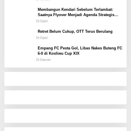
Membangun Kendari Sebelum Terlambat:
Saatnya Flyover Menjadi Agenda Strategis
Kota
Di Opini
Retret Belum Cukup, OTT Terus Berulang
Di Opini
Empang FC Pesta Gol, Libas Nakes Buteng FC
6-0 di Kosliwu Cup XIX
Di Daerah