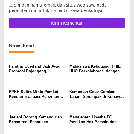
Simpan nama, email, dan situs web saya pada
peramban ini untuk komentar saya berikutnya.
News Feed
Famtrip Overland Jadi Awal
Mahasiswa Kehutanan FHIL
Promosi Pajongang,
UHO Berkolaborasi dengan
Potensinya Tak Kalah dari
Warga Tobimeita Olah Air
Labengki
Nira Menjadi Gula Cair
FPKH Sultra Minta Pemkot
Kementan Gelar Gerakan
Kendari Evaluasi Perizinan
Tanam Serempak di Konawe,
dan Operasional Rumah Pijat
Optimalkan Lahan Menuju
Utami
Swasembada Pangan
Jaelani Dorong Kemandirian
Manajemen Unaaha FC
Pesantren, Resmikan
Pastikan Hak Pemain dan
Program Bioflok dan
Pelatih Tetap Dibayarkan
Salurkan Bantuan Beras di