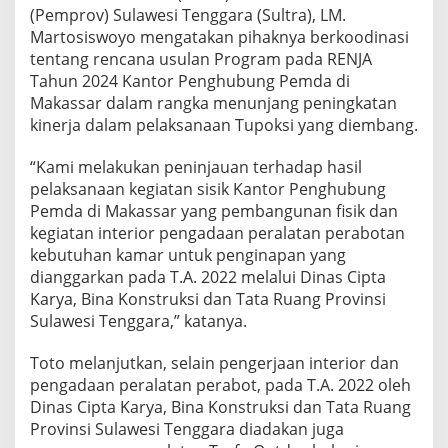
K
(Pemprov) Sulawesi Tenggara (Sultra), LM.
u
Martosiswoyo mengatakan pihaknya berkoodinasi
n
tentang rencana usulan Program pada RENJA
j
Tahun 2024 Kantor Penghubung Pemda di
u
n
Makassar dalam rangka menunjang peningkatan
g
kinerja dalam pelaksanaan Tupoksi yang diembang.
a
n
“Kami melakukan peninjauan terhadap hasil
d
pelaksanaan kegiatan sisik Kantor Penghubung
i
K
Pemda di Makassar yang pembangunan fisik dan
a
kegiatan interior pengadaan peralatan perabotan
n
kebutuhan kamar untuk penginapan yang
t
dianggarkan pada T.A. 2022 melalui Dinas Cipta
o
Karya, Bina Konstruksi dan Tata Ruang Provinsi
r
P
Sulawesi Tenggara,” katanya.
e
n
Toto melanjutkan, selain pengerjaan interior dan
g
pengadaan peralatan perabot, pada T.A. 2022 oleh
h
Dinas Cipta Karya, Bina Konstruksi dan Tata Ruang
u
b
Provinsi Sulawesi Tenggara diadakan juga
u