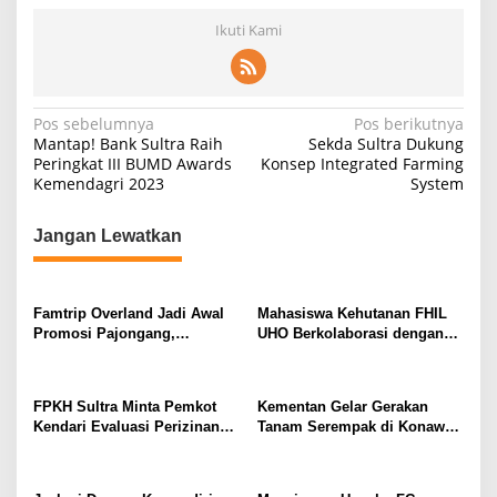
Ikuti Kami
N
Pos sebelumnya
Pos berikutnya
Mantap! Bank Sultra Raih
Sekda Sultra Dukung
a
Peringkat III BUMD Awards
Konsep Integrated Farming
Kemendagri 2023
System
v
i
Jangan Lewatkan
g
a
s
Famtrip Overland Jadi Awal
Mahasiswa Kehutanan FHIL
Promosi Pajongang,
UHO Berkolaborasi dengan
i
Potensinya Tak Kalah dari
Warga Tobimeita Olah Air
p
Labengki
Nira Menjadi Gula Cair
o
FPKH Sultra Minta Pemkot
Kementan Gelar Gerakan
Kendari Evaluasi Perizinan
Tanam Serempak di Konawe,
s
dan Operasional Rumah Pijat
Optimalkan Lahan Menuju
Utami
Swasembada Pangan