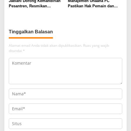
Jaelani Dorong Kemandirian
Manajemen Unaaha FC
Pesantren, Resmikan
Pastikan Hak Pemain dan
Program Bioflok dan
Pelatih Tetap Dibayarkan
Salurkan Bantuan Beras di
Konawe
Tinggalkan Balasan
Alamat email Anda tidak akan dipublikasikan.
Ruas yang wajib
ditandai
*