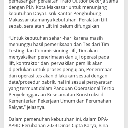
pemasangan peralatan Trafo Outdor bekerja sama
n
dengan PLN Kota Makassar untuk menunjang
g
kebutuhan Daya Lisrik Kantor Penghubung
M
a
Makassar utamanya kebutuhan
Peralatan Lift
k
sebab, seralatan Lift ini belum difungsikan
a
s
“Untuk kebutuhan sehari-hari karena masih
s
menunggu hasil pemeriksaan dan Tes dari Tim
a
r
Testing dan Commissioning Lift, Tim akan
menyaksikan penerimaan dan uji operasi pada
lift, kontraktor dan perwakilan pemilik akan
diperlukan untuk proses pengujian, Penerimaan
dan operasi tes akan dilakukan sesuai dengan
data/prosedur pabrik, hal ini sesuai persyaratan
yang termuat dalam Panduan Operasional Tertib
Penyelenggaraan Keselamatan Konstruksi di
Kementerian Pekerjaan Umum dan Perumahan
Rakyat,” jelasnya.
Dalam pemenuhan kebutuhan ini, dalam DPA-
APBD Perubahan 2023 Dinas Cipta Karya, Bina