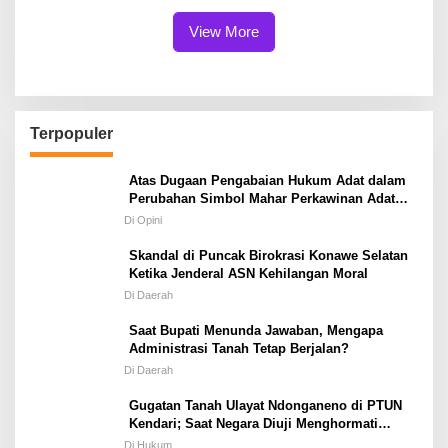
Konawe
View More
Terpopuler
Atas Dugaan Pengabaian Hukum Adat dalam
Perubahan Simbol Mahar Perkawinan Adat
Masyarakat Pulau Wawonii
Di Opini
Skandal di Puncak Birokrasi Konawe Selatan
Ketika Jenderal ASN Kehilangan Moral
Di Daerah
Saat Bupati Menunda Jawaban, Mengapa
Administrasi Tanah Tetap Berjalan?
Di Daerah
Gugatan Tanah Ulayat Ndonganeno di PTUN
Kendari; Saat Negara Diuji Menghormati
Hukum atau Kekuasaan
Di Hukum