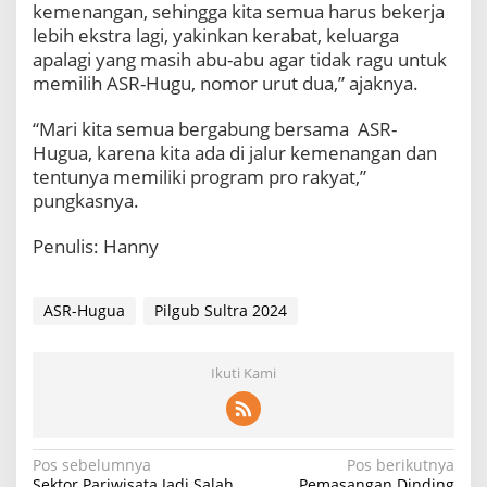
kemenangan, sehingga kita semua harus bekerja
lebih ekstra lagi, yakinkan kerabat, keluarga
apalagi yang masih abu-abu agar tidak ragu untuk
memilih ASR-Hugu, nomor urut dua,” ajaknya.
“Mari kita semua bergabung bersama ASR-
Hugua, karena kita ada di jalur kemenangan dan
tentunya memiliki program pro rakyat,”
pungkasnya.
Penulis: Hanny
ASR-Hugua
Pilgub Sultra 2024
Ikuti Kami
N
Pos sebelumnya
Pos berikutnya
Sektor Pariwisata Jadi Salah
Pemasangan Dinding