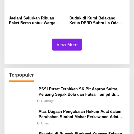
Tingkatkan Ekonomi Petani
Penggerak Pembangunan
dan Jaga Kelestarian DAS
dan Kebijakan Pro Rakyat
Konaweha
Jaelani Salurkan Ribuan
Duduk di Kursi Belakang,
Paket Beras untuk Warga
Ketua DPRD Sultra La Ode
Kendari
Tariala “Dicueki” di Rakerwil
NasDem
View More
Terpopuler
PSSI Pusat Terbitkan SK Plt Asprov Sultra,
Peluang Sepak Bola dan Futsal Tampil di
Porprov Tetap Terbuka
Di Olahraga
Atas Dugaan Pengabaian Hukum Adat dalam
Perubahan Simbol Mahar Perkawinan Adat
Masyarakat Pulau Wawonii
Di Opini
Skandal di Puncak Birokrasi Konawe Selatan