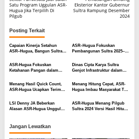
a
Satu Program Uggulan ASR-
Eksterior Kantor Gubernur
Hugua Jika Terpilih Di
Sultra Rampung Desember
v
Pilgub
2024
i
g
Posting Terkait
a
s
Capaian Kinerja Setahun
ASR–Hugua Fokuskan
ASR–Hugua, Bangun Sultra
Pembangunan Sultra 2025–
i
Secara Merata dan
2029 pada Kesejahteraan dan
Berkelanjutan
Pemerataan
p
ASR-Hugua Fokuskan
Dinas Cipta Karya Sultra
Ketahanan Pangan dalam
Genjot Infrastruktur dalam
o
RPJMD 2025–2029, Target LTT
100 Hari Kerja Gubernur ASR-
s
Sultra 213 Ribu Hektare
Hugua
Menang Hasil Quick Count,
Menang Hitung Cepat, ASR-
ASR-Hugua Ucapkan Terima
Hugua Imbau Masyarakat Tak
Kasih Kepada Masyarakat
Euforia Berlebihan
LSI Denny JA Beberkan
ASR-Hugua Menang Pilgub
Alasan ASR-Hugua Unggul
Sultra 2024 Versi Hasil Hitung
pada Hitung Cepat
Cepat LSI Denny JA
Jangan Lewatkan