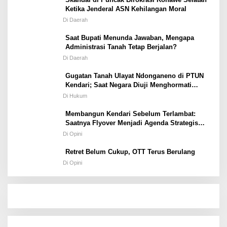
Ketika Jenderal ASN Kehilangan Moral
Di Daerah
Saat Bupati Menunda Jawaban, Mengapa
Administrasi Tanah Tetap Berjalan?
Di Daerah
Gugatan Tanah Ulayat Ndonganeno di PTUN
Kendari; Saat Negara Diuji Menghormati
Hukum atau Kekuasaan
Di Hukum
Membangun Kendari Sebelum Terlambat:
Saatnya Flyover Menjadi Agenda Strategis
Kota
Di Opini
Retret Belum Cukup, OTT Terus Berulang
Di Opini