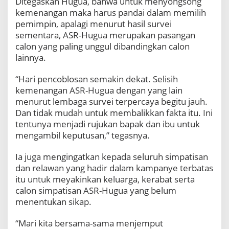
Ditegaskan Hugua, bahwa untuk menyongsong
t
kemenangan maka harus pandai dalam memilih
B
pemimpin, apalagi menurut hasil survei
a
s
sementara, ASR-Hugua merupakan pasangan
i
calon yang paling unggul dibandingkan calon
s
lainnya.
S
u
“Hari pencoblosan semakin dekat. Selisih
a
r
kemenangan ASR-Hugua dengan yang lain
a
menurut lembaga survei terpercaya begitu jauh.
Dan tidak mudah untuk membalikkan fakta itu. Ini
tentunya menjadi rujukan bapak dan ibu untuk
mengambil keputusan,” tegasnya.
Ia juga mengingatkan kepada seluruh simpatisan
dan relawan yang hadir dalam kampanye terbatas
itu untuk meyakinkan keluarga, kerabat serta
calon simpatisan ASR-Hugua yang belum
menentukan sikap.
“Mari kita bersama-sama menjemput