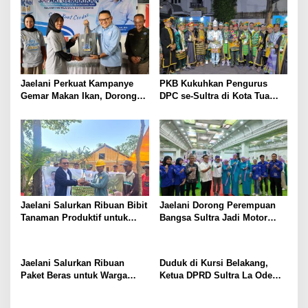
Jaelani Perkuat Kampanye
PKB Kukuhkan Pengurus
Gemar Makan Ikan, Dorong
DPC se-Sultra di Kota Tua
Percepatan Penurunan
Jakarta, Jaelani: Perkuat
Stunting di Kendari
Soliditas dan Politik
Kehadiran
Jaelani Salurkan Ribuan Bibit
Jaelani Dorong Perempuan
Tanaman Produktif untuk
Bangsa Sultra Jadi Motor
Tingkatkan Ekonomi Petani
Penggerak Pembangunan
dan Jaga Kelestarian DAS
dan Kebijakan Pro Rakyat
Konaweha
Jaelani Salurkan Ribuan
Duduk di Kursi Belakang,
Paket Beras untuk Warga
Ketua DPRD Sultra La Ode
Kendari
Tariala “Dicueki” di Rakerwil
NasDem