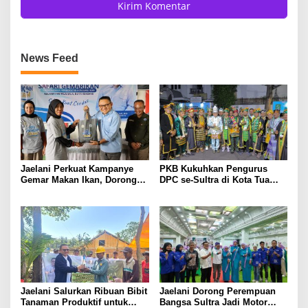
News Feed
Jaelani Perkuat Kampanye
PKB Kukuhkan Pengurus
Gemar Makan Ikan, Dorong
DPC se-Sultra di Kota Tua
Percepatan Penurunan
Jakarta, Jaelani: Perkuat
Stunting di Kendari
Soliditas dan Politik
Kehadiran
Jaelani Salurkan Ribuan Bibit
Jaelani Dorong Perempuan
Tanaman Produktif untuk
Bangsa Sultra Jadi Motor