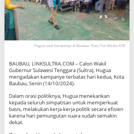
u
g
u
a
M
i
n
t
a
Hugua saat kampanye di Baubau. Foto: Tim Media ASR
S
i
m
BAUBAU, LINKSULTRA.COM – Calon Wakil
p
Gubernur Sulawesi Tenggara (Sultra), Hugua
a
mengadakan kampanye terbatas hari kedua, Kota
t
Baubau, Senin (14/10/2024).
i
s
a
Dalam orasi politiknya, Hugua menekankan
n
kepada seluruh simpatisan untuk memperkuat
P
basis, melakukan kerja-kerja politik secara efisien
e
karena hari pemungutan suara sudah semakin
r
k
dekat.
u
a