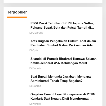
Terpopuler
PSSI Pusat Terbitkan SK Plt Asprov Sultra,
Peluang Sepak Bola dan Futsal Tampil di
Porprov Tetap Terbuka
Di Olahraga
Atas Dugaan Pengabaian Hukum Adat dalam
Perubahan Simbol Mahar Perkawinan Adat
Masyarakat Pulau Wawonii
Di Opini
Skandal di Puncak Birokrasi Konawe Selatan
Ketika Jenderal ASN Kehilangan Moral
Di Daerah
Saat Bupati Menunda Jawaban, Mengapa
Administrasi Tanah Tetap Berjalan?
Di Daerah
Gugatan Tanah Ulayat Ndonganeno di PTUN
Kendari; Saat Negara Diuji Menghormati
Hukum atau Kekuasaan
Di Hukum