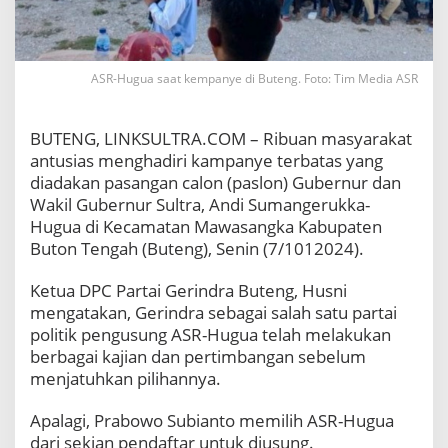
g
S
e
b
ASR-Hugua saat kempanye di Buteng. Foto: Tim Media ASR
u
t
T
a
BUTENG, LINKSULTRA.COM – Ribuan masyarakat
k
antusias menghadiri kampanye terbatas yang
A
diadakan pasangan calon (paslon) Gubernur dan
s
Wakil Gubernur Sultra, Andi Sumangerukka-
a
Hugua di Kecamatan Mawasangka Kabupaten
l
U
Buton Tengah (Buteng), Senin (7/1012024).
s
u
Ketua DPC Partai Gerindra Buteng, Husni
n
mengatakan, Gerindra sebagai salah satu partai
g
politik pengusung ASR-Hugua telah melakukan
A
S
berbagai kajian dan pertimbangan sebelum
R
menjatuhkan pilihannya.
-
H
Apalagi, Prabowo Subianto memilih ASR-Hugua
u
dari sekian pendaftar untuk diusung.
g