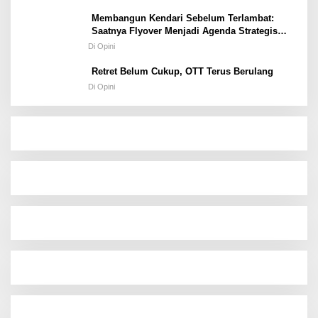
Membangun Kendari Sebelum Terlambat:
Saatnya Flyover Menjadi Agenda Strategis
Kota
Di Opini
Retret Belum Cukup, OTT Terus Berulang
Di Opini