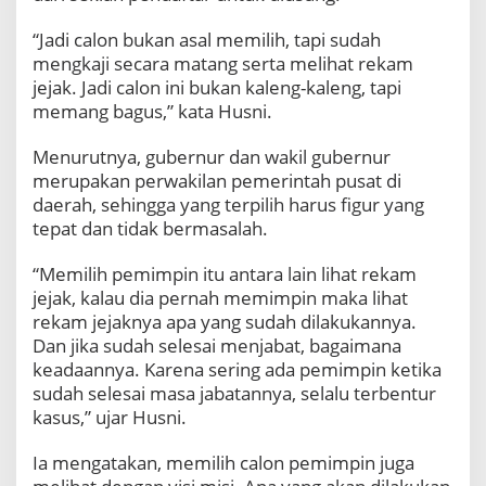
u
a
“Jadi calon bukan asal memilih, tapi sudah
M
mengkaji secara matang serta melihat rekam
a
jejak. Jadi calon ini bukan kaleng-kaleng, tapi
j
memang bagus,” kata Husni.
u
P
i
Menurutnya, gubernur dan wakil gubernur
l
merupakan perwakilan pemerintah pusat di
g
daerah, sehingga yang terpilih harus figur yang
u
tepat dan tidak bermasalah.
b
“Memilih pemimpin itu antara lain lihat rekam
jejak, kalau dia pernah memimpin maka lihat
rekam jejaknya apa yang sudah dilakukannya.
Dan jika sudah selesai menjabat, bagaimana
keadaannya. Karena sering ada pemimpin ketika
sudah selesai masa jabatannya, selalu terbentur
kasus,” ujar Husni.
Ia mengatakan, memilih calon pemimpin juga