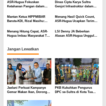
Berkelanjutan
Pemerataan
p
ASR-Hugua Fokuskan
Dinas Cipta Karya Sultra
Ketahanan Pangan dalam
Genjot Infrastruktur dalam
o
RPJMD 2025–2029, Target LTT
100 Hari Kerja Gubernur ASR-
s
Sultra 213 Ribu Hektare
Hugua
Mantan Ketua HIPPMIBAR
Menang Hasil Quick Count,
Baruta-KDI, Rizal Masihu:
ASR-Hugua Ucapkan Terima
Jaga Persatuan Menjelang
Kasih Kepada Masyarakat
Putusan MK
Menang Hitung Cepat, ASR-
LSI Denny JA Beberkan
Hugua Imbau Masyarakat Tak
Alasan ASR-Hugua Unggul
Euforia Berlebihan
pada Hitung Cepat
Jangan Lewatkan
Jaelani Perkuat Kampanye
PKB Kukuhkan Pengurus
Gemar Makan Ikan, Dorong
DPC se-Sultra di Kota Tua
Percepatan Penurunan
Jakarta, Jaelani: Perkuat
Stunting di Kendari
Soliditas dan Politik
Kehadiran