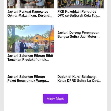
Jaelani Perkuat Kampanye
PKB Kukuhkan Pengurus
Gemar Makan Ikan, Dorong
DPC se-Sultra di Kota Tua
Percepatan Penurunan
Jakarta, Jaelani: Perkuat
Stunting di Kendari
Soliditas dan Politik
Kehadiran
Jaelani Dorong Perempuan
Bangsa Sultra Jadi Motor
Penggerak Pembangunan
dan Kebijakan Pro Rakyat
Jaelani Salurkan Ribuan Bibit
Tanaman Produktif untuk
Tingkatkan Ekonomi Petani
dan Jaga Kelestarian DAS
Konaweha
Jaelani Salurkan Ribuan
Duduk di Kursi Belakang,
Paket Beras untuk Warga
Ketua DPRD Sultra La Ode
Kendari
Tariala “Dicueki” di Rakerwil
NasDem
View More