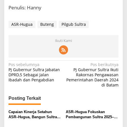
Penulis: Hanny
ASR-Hugua
Buteng
Pilgub Sultra
Ikuti Kami
N
Pos sebelumnya
Pos berikutnya
Pj Gubernur Sultra Jabatan
Pj Gubernur Sultra Ikuti
a
DPRD,5 Sebagai Jalan
Rakornas Pengawasan
Ibadah dan Pengabdian
Pemerintahan Daerah 2024
v
di Batam
i
g
Posting Terkait
a
s
Capaian Kinerja Setahun
ASR–Hugua Fokuskan
ASR–Hugua, Bangun Sultra
Pembangunan Sultra 2025–
i
Secara Merata dan
2029 pada Kesejahteraan dan