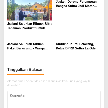
Jaelani Dorong Perempuan
Bangsa Sultra Jadi Motor
Penggerak Pembangunan
dan Kebijakan Pro Rakyat
Jaelani Salurkan Ribuan Bibit
Tanaman Produktif untuk
Tingkatkan Ekonomi Petani
dan Jaga Kelestarian DAS
Konaweha
Jaelani Salurkan Ribuan
Duduk di Kursi Belakang,
Paket Beras untuk Warga
Ketua DPRD Sultra La Ode
Kendari
Tariala “Dicueki” di Rakerwil
NasDem
Tinggalkan Balasan
Alamat email Anda tidak akan dipublikasikan.
Ruas yang wajib
ditandai
*