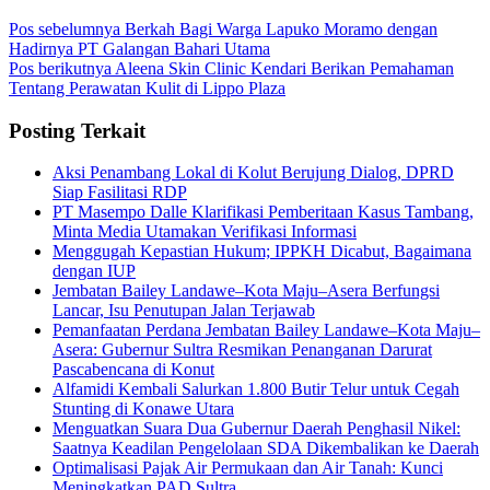
Pos sebelumnya
Berkah Bagi Warga Lapuko Moramo dengan
Hadirnya PT Galangan Bahari Utama
Pos berikutnya
Aleena Skin Clinic Kendari Berikan Pemahaman
Tentang Perawatan Kulit di Lippo Plaza
Posting Terkait
Aksi Penambang Lokal di Kolut Berujung Dialog, DPRD
Siap Fasilitasi RDP
PT Masempo Dalle Klarifikasi Pemberitaan Kasus Tambang,
Minta Media Utamakan Verifikasi Informasi
Menggugah Kepastian Hukum; IPPKH Dicabut, Bagaimana
dengan IUP
Jembatan Bailey Landawe–Kota Maju–Asera Berfungsi
Lancar, Isu Penutupan Jalan Terjawab
Pemanfaatan Perdana Jembatan Bailey Landawe–Kota Maju–
Asera: Gubernur Sultra Resmikan Penanganan Darurat
Pascabencana di Konut
Alfamidi Kembali Salurkan 1.800 Butir Telur untuk Cegah
Stunting di Konawe Utara
Menguatkan Suara Dua Gubernur Daerah Penghasil Nikel:
Saatnya Keadilan Pengelolaan SDA Dikembalikan ke Daerah
Optimalisasi Pajak Air Permukaan dan Air Tanah: Kunci
Meningkatkan PAD Sultra