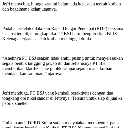
Jefri menyebut, hingga saat ini belum ada kepastian terkait korban
dan bagaimana kelanjutannya.
Padahal, setelah dilakukan Rapat Dengar Pendapat (RDP) bersama
instansi terkait, terungkap jika PT BSJ baru menguruskan BPJS
Ketenagakerjaan setelah korban meninggal dunia.
“Anehnya PT BSJ seakan tidak ambil pusing untuk menyelesaikan
segala bentuk tanggung jawab itu dan seharusnya PT BSJ
memberikan klarifikasi ke publik sampai sejauh mana korban
mendapatkan santunan,” ujarnya.
Jefri menduga, PT BSJ yang kembali beraktivitas dengan dua
tongkang ore nikel sandar di Jettynya (Tersus) untuk siap di jual ke
pabrik smelter.
“Ini kan aneh DPRD Sultra sudah menyatakan membentuk pansus
untuk kasus kecelakaan Kerja di PT BSJ. Namun sampai hari ini