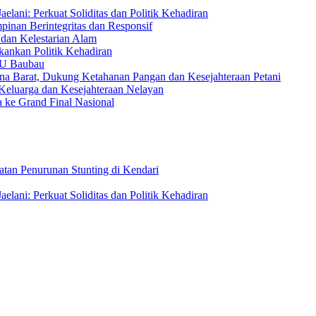
lani: Perkuat Soliditas dan Politik Kehadiran
inan Berintegritas dan Responsif
dan Kelestarian Alam
kankan Politik Kehadiran
NU Baubau
una Barat, Dukung Ketahanan Pangan dan Kesejahteraan Petani
Keluarga dan Kesejahteraan Nelayan
 ke Grand Final Nasional
tan Penurunan Stunting di Kendari
lani: Perkuat Soliditas dan Politik Kehadiran