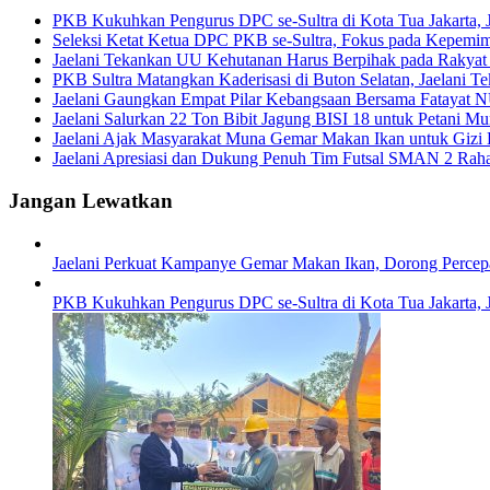
PKB Kukuhkan Pengurus DPC se-Sultra di Kota Tua Jakarta, Jae
Seleksi Ketat Ketua DPC PKB se-Sultra, Fokus pada Kepemimp
Jaelani Tekankan UU Kehutanan Harus Berpihak pada Rakyat 
PKB Sultra Matangkan Kaderisasi di Buton Selatan, Jaelani Te
Jaelani Gaungkan Empat Pilar Kebangsaan Bersama Fatayat 
Jaelani Salurkan 22 Ton Bibit Jagung BISI 18 untuk Petani M
Jaelani Ajak Masyarakat Muna Gemar Makan Ikan untuk Gizi 
Jaelani Apresiasi dan Dukung Penuh Tim Futsal SMAN 2 Raha
Jangan Lewatkan
Jaelani Perkuat Kampanye Gemar Makan Ikan, Dorong Percepa
PKB Kukuhkan Pengurus DPC se-Sultra di Kota Tua Jakarta, Jae