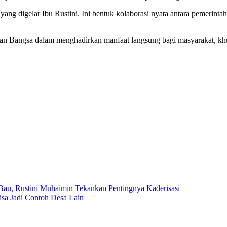
ang digelar Ibu Rustini. Ini bentuk kolaborasi nyata antara pemerintah
uan Bangsa dalam menghadirkan manfaat langsung bagi masyarakat, kh
au, Rustini Muhaimin Tekankan Pentingnya Kaderisasi
sa Jadi Contoh Desa Lain