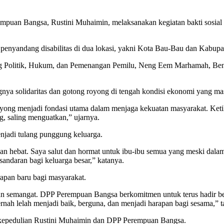
uan Bangsa, Rustini Muhaimin, melaksanakan kegiatan bakti sosial
 penyandang disabilitas di dua lokasi, yakni Kota Bau-Bau dan Kabupa
g Politik, Hukum, dan Pemenangan Pemilu, Neng Eem Marhamah, Ben
nya solidaritas dan gotong royong di tengah kondisi ekonomi yang m
yong menjadi fondasi utama dalam menjaga kekuatan masyarakat. Ketika
ng, saling menguatkan,” ujarnya.
jadi tulang punggung keluarga.
hebat. Saya salut dan hormat untuk ibu-ibu semua yang meski dalam ket
andaran bagi keluarga besar,” katanya.
apan baru bagi masyarakat.
kan semangat. DPP Perempuan Bangsa berkomitmen untuk terus hadir 
pernah lelah menjadi baik, berguna, dan menjadi harapan bagi sesama,” 
s kepedulian Rustini Muhaimin dan DPP Perempuan Bangsa.