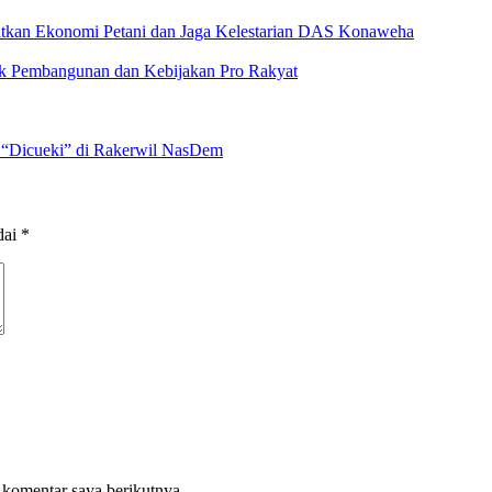
katkan Ekonomi Petani dan Jaga Kelestarian DAS Konaweha
ak Pembangunan dan Kebijakan Pro Rakyat
 “Dicueki” di Rakerwil NasDem
dai
*
 komentar saya berikutnya.