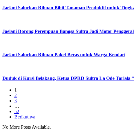
Jaelani Salurkan Ribuan Bibit Tanaman Produktif untuk Ting
Jaelani Dorong Perempuan Bangsa Sultra Jadi Motor Pengger
Jaelani Salurkan Ribuan Paket Beras untuk Warga Kendari
Duduk di Kursi Belakang, Ketua DPRD Sultra La Ode Tariala 
1
2
3
…
52
Berikutnya
No More Posts Available.