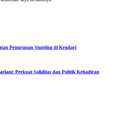
tan Penurunan Stunting di Kendari
lani: Perkuat Soliditas dan Politik Kehadiran