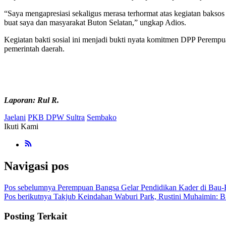
“Saya mengapresiasi sekaligus merasa terhormat atas kegiatan baksos y
buat saya dan masyarakat Buton Selatan,” ungkap Adios.
Kegiatan bakti sosial ini menjadi bukti nyata komitmen DPP Peremp
pemerintah daerah.
Laporan: Rul R.
Jaelani
PKB DPW Sultra
Sembako
Ikuti Kami
Navigasi pos
Pos sebelumnya
Perempuan Bangsa Gelar Pendidikan Kader di Bau-B
Pos berikutnya
Takjub Keindahan Waburi Park, Rustini Muhaimin: Bi
Posting Terkait