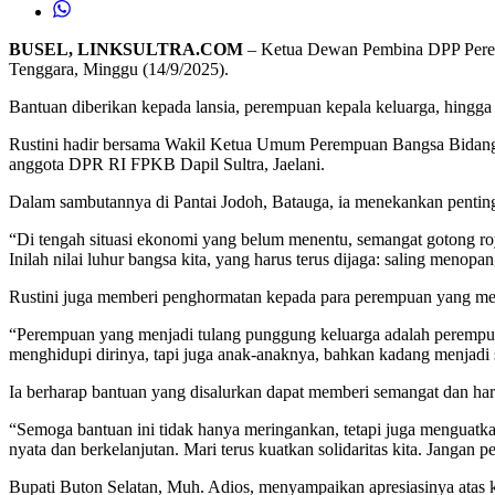
BUSEL, LINKSULTRA.COM
– Ketua Dewan Pembina DPP Peremp
Tenggara, Minggu (14/9/2025).
Bantuan diberikan kepada lansia, perempuan kepala keluarga, hingga
Rustini hadir bersama Wakil Ketua Umum Perempuan Bangsa Bidan
anggota DPR RI FPKB Dapil Sultra, Jaelani.
Dalam sambutannya di Pantai Jodoh, Batauga, ia menekankan penting
“Di tengah situasi ekonomi yang belum menentu, semangat gotong ro
Inilah nilai luhur bangsa kita, yang harus terus dijaga: saling menopa
Rustini juga memberi penghormatan kepada para perempuan yang men
“Perempuan yang menjadi tulang punggung keluarga adalah perempuan 
menghidupi dirinya, tapi juga anak-anaknya, bahkan kadang menjadi s
Ia berharap bantuan yang disalurkan dapat memberi semangat dan har
“Semoga bantuan ini tidak hanya meringankan, tetapi juga menguat
nyata dan berkelanjutan. Mari terus kuatkan solidaritas kita. Jangan 
Bupati Buton Selatan, Muh. Adios, menyampaikan apresiasinya ata