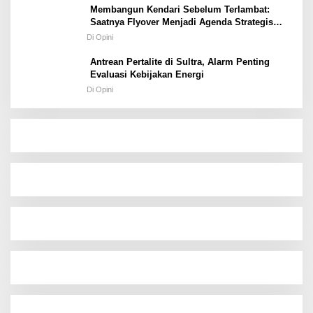
Membangun Kendari Sebelum Terlambat:
Saatnya Flyover Menjadi Agenda Strategis
Kota
Di Opini
Antrean Pertalite di Sultra, Alarm Penting
Evaluasi Kebijakan Energi
Di Opini