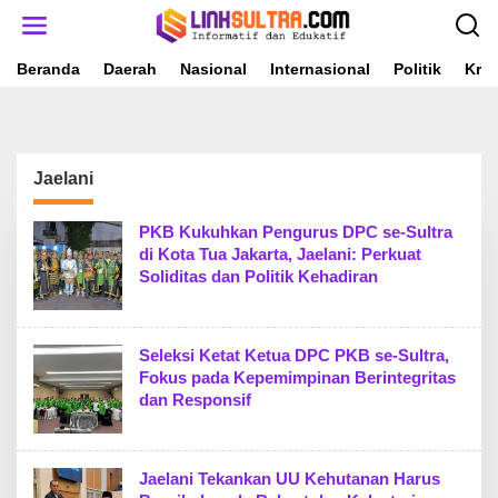
L
e
w
a
Beranda
Daerah
Nasional
Internasional
Politik
Krim
t
i
k
e
k
Jaelani
o
n
t
PKB Kukuhkan Pengurus DPC se-Sultra
e
di Kota Tua Jakarta, Jaelani: Perkuat
n
Soliditas dan Politik Kehadiran
Seleksi Ketat Ketua DPC PKB se-Sultra,
Fokus pada Kepemimpinan Berintegritas
dan Responsif
Jaelani Tekankan UU Kehutanan Harus