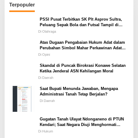
Terpopuler
PSSI Pusat Terbitkan SK Plt Asprov Sultra,
Peluang Sepak Bola dan Futsal Tampil di
Porprov Tetap Terbuka
Di Olahraga
Atas Dugaan Pengabaian Hukum Adat dalam
Perubahan Simbol Mahar Perkawinan Adat
Masyarakat Pulau Wawonii
Di Opini
Skandal di Puncak Birokrasi Konawe Selatan
Ketika Jenderal ASN Kehilangan Moral
Di Daerah
Saat Bupati Menunda Jawaban, Mengapa
Administrasi Tanah Tetap Berjalan?
Di Daerah
Gugatan Tanah Ulayat Ndonganeno di PTUN
Kendari; Saat Negara Diuji Menghormati
Hukum atau Kekuasaan
Di Hukum