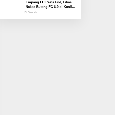
Empang FC Pesta Gol, Libas
Nakes Buteng FC 6-0 di Kosliwu
Cup XIX
Di Daerah