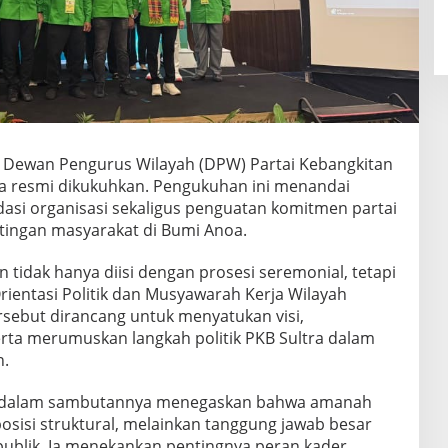
 Dewan Pengurus Wilayah (DPW) Partai Kebangkitan
a resmi dikukuhkan. Pengukuhan ini menandai
dasi organisasi sekaligus penguatan komitmen partai
ingan masyarakat di Bumi Anoa.
tidak hanya diisi dengan prosesi seremonial, tetapi
rientasi Politik dan Musyawarah Kerja Wilayah
rsebut dirancang untuk menyatukan visi,
erta merumuskan langkah politik PKB Sultra dalam
n.
ni, dalam sambutannya menegaskan bahwa amanah
sisi struktural, melainkan tanggung jawab besar
ublik. Ia menekankan pentingnya peran kader,