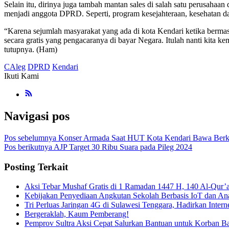
Selain itu, dirinya juga tambah mantan sales di salah satu perusah
menjadi anggota DPRD. Seperti, program kesejahteraan, kesehatan 
“Karena sejumlah masyarakat yang ada di kota Kendari ketika ber
secara gratis yang pengacaranya di bayar Negara. Itulah nanti kita
tutupnya. (Ham)
CAleg
DPRD
Kendari
Ikuti Kami
Navigasi pos
Pos sebelumnya
Konser Armada Saat HUT Kota Kendari Bawa Ber
Pos berikutnya
AJP Target 30 Ribu Suara pada Pileg 2024
Posting Terkait
Aksi Tebar Mushaf Gratis di 1 Ramadan 1447 H, 140 Al-Qur’
Kebijakan Penyediaan Angkutan Sekolah Berbasis IoT dan Anal
Tri Perluas Jaringan 4G di Sulawesi Tenggara, Hadirkan Inte
Bergeraklah, Kaum Pemberang!
Pemprov Sultra Aksi Cepat Salurkan Bantuan untuk Korban Ba