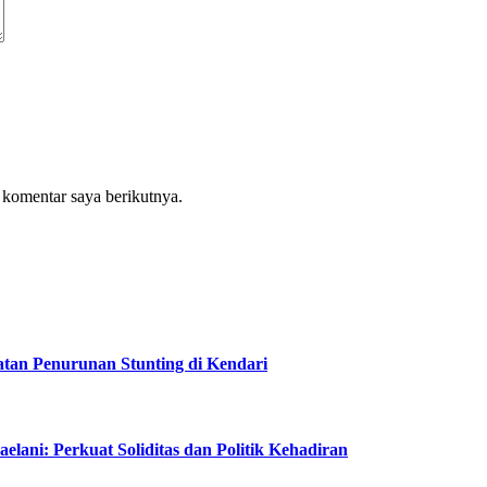
 komentar saya berikutnya.
tan Penurunan Stunting di Kendari
lani: Perkuat Soliditas dan Politik Kehadiran