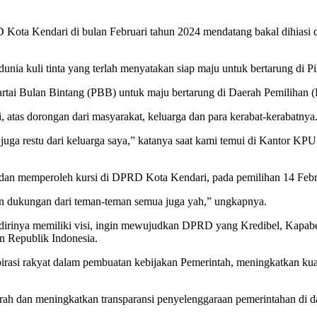
ota Kendari di bulan Februari tahun 2024 mendatang bakal dihiasi d
unia kuli tinta yang terlah menyatakan siap maju untuk bertarung di Pil
i Partai Bulan Bintang (PBB) untuk maju bertarung di Daerah Pemiliha
i, atas dorongan dari masyarakat, keluarga dan para kerabat-kerabatnya
 juga restu dari keluarga saya,” katanya saat kami temui di Kantor K
in, dan memperoleh kursi di DPRD Kota Kendari, pada pemilihan 14 Feb
dan dukungan dari teman-teman semua juga yah,” ungkapnya.
, dirinya memiliki visi, ingin mewujudkan DPRD yang Kredibel, Kapabe
n Republik Indonesia.
rasi rakyat dalam pembuatan kebijakan Pemerintah, meningkatkan ku
ah dan meningkatkan transparansi penyelenggaraan pemerintahan di da