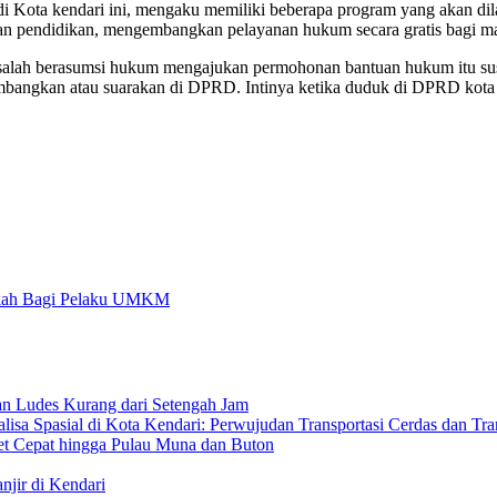
aan di Kota kendari ini, mengaku memiliki beberapa program yang akan
dan pendidikan, mengembangkan pelayanan hukum secara gratis bagi 
masalah berasumsi hukum mengajukan permohonan bantuan hukum itu s
 kembangkan atau suarakan di DPRD. Intinya ketika duduk di DPRD kot
kah Bagi Pelaku UMKM
an Ludes Kurang dari Setengah Jam
isa Spasial di Kota Kendari: Perwujudan Transportasi Cerdas dan Tran
rnet Cepat hingga Pulau Muna dan Buton
njir di Kendari