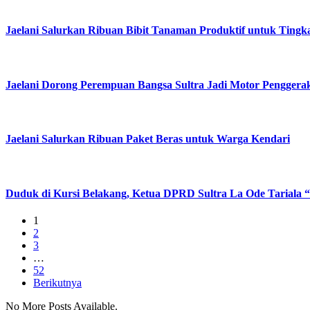
Jaelani Salurkan Ribuan Bibit Tanaman Produktif untuk Ting
Jaelani Dorong Perempuan Bangsa Sultra Jadi Motor Pengger
Jaelani Salurkan Ribuan Paket Beras untuk Warga Kendari
Duduk di Kursi Belakang, Ketua DPRD Sultra La Ode Tariala 
1
2
3
…
52
Berikutnya
No More Posts Available.