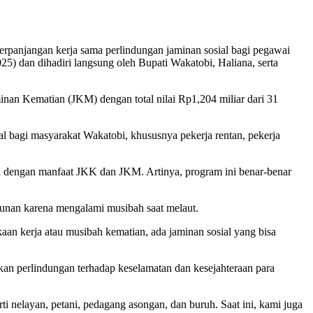
panjangan kerja sama perlindungan jaminan sosial bagi pegawai
5) dan dihadiri langsung oleh Bupati Wakatobi, Haliana, serta
nan Kematian (JKM) dengan total nilai Rp1,204 miliar dari 31
 bagi masyarakat Wakatobi, khususnya pekerja rentan, pekerja
an dengan manfaat JKK dan JKM. Artinya, program ini benar-benar
tunan karena mengalami musibah saat melaut.
an kerja atau musibah kematian, ada jaminan sosial yang bisa
n perlindungan terhadap keselamatan dan kesejahteraan para
ti nelayan, petani, pedagang asongan, dan buruh. Saat ini, kami juga