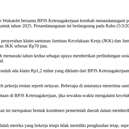
 Wakatobi bersama BPJS Ketenagakerjaan kembali menandatangani per
ntuk tahun 2025. Penandatanganan ini berlangsung pada Rabu (5/3/202
n penyerahan klaim santunan Jaminan Kecelakaan Kerja (JKK) dan Jami
an JKK sebesar Rp70 juta.
h memasuki tahun kedua sebagai upaya memberikan perlindungan sosial
M.
, sudah ada klaim Rp1,2 miliar yang diklaim dari BPJS Ketenagakerja
h pekerja rentan seperti nelayan. Beberapa di antaranya menerima san
taan di BPJS Ketenagakerjaan, jika sewaktu-waktu mengalami kecelaka
n ini merupakan bentuk komitmen pemerintah daerah dalam memberika
ah mereka yang bekerja tetapi tidak memiliki penghasilan tetap, seper