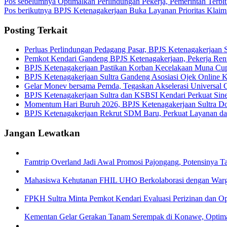
Pos sebelumnya
Optimalkan Perlindungan Pekerja, Pemerintah Terb
Pos berikutnya
BPJS Ketenagakerjaan Buka Layanan Prioritas Klaim 
Posting Terkait
Perluas Perlindungan Pedagang Pasar, BPJS Ketenagakerjaan S
Pemkot Kendari Gandeng BPJS Ketenagakerjaan, Pekerja Rent
BPJS Ketenagakerjaan Pastikan Korban Kecelakaan Muna Cup
BPJS Ketenagakerjaan Sultra Gandeng Asosiasi Ojek Online Ke
Gelar Monev bersama Pemda, Tegaskan Akselerasi Universal 
BPJS Ketenagakerjaan Sultra dan KSBSI Kendari Perkuat Siner
Momentum Hari Buruh 2026, BPJS Ketenagakerjaan Sultra Do
BPJS Ketenagakerjaan Rekrut SDM Baru, Perkuat Layanan dan 
Jangan Lewatkan
Famtrip Overland Jadi Awal Promosi Pajongang, Potensinya T
Mahasiswa Kehutanan FHIL UHO Berkolaborasi dengan Warga 
FPKH Sultra Minta Pemkot Kendari Evaluasi Perizinan dan Op
Kementan Gelar Gerakan Tanam Serempak di Konawe, Opti