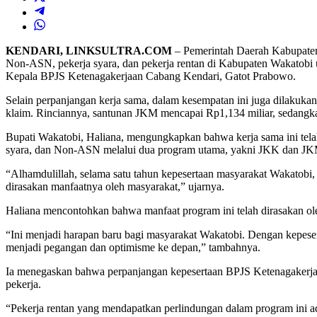
KENDARI, LINKSULTRA.COM
– Pemerintah Daerah Kabupaten
Non-ASN, pekerja syara, dan pekerja rentan di Kabupaten Wakatobi u
Kepala BPJS Ketenagakerjaan Cabang Kendari, Gatot Prabowo.
Selain perpanjangan kerja sama, dalam kesempatan ini juga dilakuka
klaim. Rinciannya, santunan JKM mencapai Rp1,134 miliar, sedangk
Bupati Wakatobi, Haliana, mengungkapkan bahwa kerja sama ini tela
syara, dan Non-ASN melalui dua program utama, yakni JKK dan JK
“Alhamdulillah, selama satu tahun kepesertaan masyarakat Wakatobi
dirasakan manfaatnya oleh masyarakat,” ujarnya.
Haliana mencontohkan bahwa manfaat program ini telah dirasakan ole
“Ini menjadi harapan baru bagi masyarakat Wakatobi. Dengan kepeser
menjadi pegangan dan optimisme ke depan,” tambahnya.
Ia menegaskan bahwa perpanjangan kepesertaan BPJS Ketenagakerjaa
pekerja.
“Pekerja rentan yang mendapatkan perlindungan dalam program ini adal