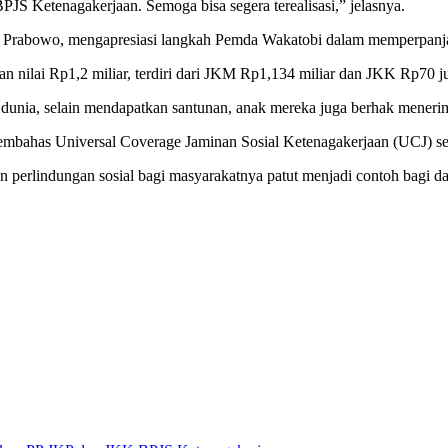
JS Ketenagakerjaan. Semoga bisa segera terealisasi,” jelasnya.
t Prabowo, mengapresiasi langkah Pemda Wakatobi dalam memperpanjan
 nilai Rp1,2 miliar, terdiri dari JKM Rp1,134 miliar dan JKK Rp70 ju
unia, selain mendapatkan santunan, anak mereka juga berhak menerima
embahas Universal Coverage Jaminan Sosial Ketenagakerjaan (UCJ) se
 perlindungan sosial bagi masyarakatnya patut menjadi contoh bagi da