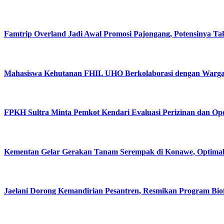
Famtrip Overland Jadi Awal Promosi Pajongang, Potensinya Ta
Mahasiswa Kehutanan FHIL UHO Berkolaborasi dengan Warga T
FPKH Sultra Minta Pemkot Kendari Evaluasi Perizinan dan Op
Kementan Gelar Gerakan Tanam Serempak di Konawe, Optim
Jaelani Dorong Kemandirian Pesantren, Resmikan Program Bio