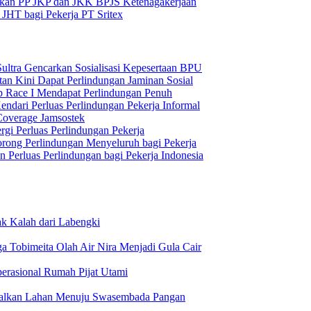
itkan PP JKP dan JKK BPJS Ketenagakerjaan
JHT bagi Pekerja PT Sritex
ultra Gencarkan Sosialisasi Kepesertaan BPU
an Kini Dapat Perlindungan Jaminan Sosial
 Race I Mendapat Perlindungan Penuh
ndari Perluas Perlindungan Pekerja Informal
Coverage Jamsostek
gi Perluas Perlindungan Pekerja
rong Perlindungan Menyeluruh bagi Pekerja
Perluas Perlindungan bagi Pekerja Indonesia
ak Kalah dari Labengki
Tobimeita Olah Air Nira Menjadi Gula Cair
erasional Rumah Pijat Utami
malkan Lahan Menuju Swasembada Pangan