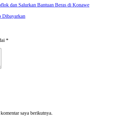
oflok dan Salurkan Bantuan Beras di Konawe
p Dibayarkan
dai
*
 komentar saya berikutnya.