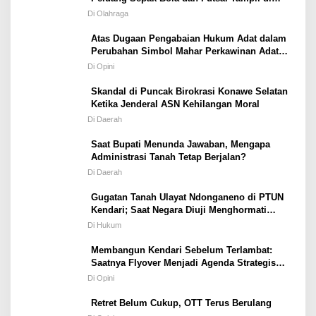
Porprov Tetap Terbuka
Di Olahraga
Atas Dugaan Pengabaian Hukum Adat dalam
Perubahan Simbol Mahar Perkawinan Adat
Masyarakat Pulau Wawonii
Di Opini
Skandal di Puncak Birokrasi Konawe Selatan
Ketika Jenderal ASN Kehilangan Moral
Di Daerah
Saat Bupati Menunda Jawaban, Mengapa
Administrasi Tanah Tetap Berjalan?
Di Daerah
Gugatan Tanah Ulayat Ndonganeno di PTUN
Kendari; Saat Negara Diuji Menghormati
Hukum atau Kekuasaan
Di Hukum
Membangun Kendari Sebelum Terlambat:
Saatnya Flyover Menjadi Agenda Strategis
Kota
Di Opini
Retret Belum Cukup, OTT Terus Berulang