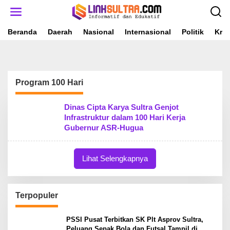
L
e
w
a
Beranda
Daerah
Nasional
Internasional
Politik
Krim
t
i
k
e
k
Program 100 Hari
o
n
t
Dinas Cipta Karya Sultra Genjot
e
Infrastruktur dalam 100 Hari Kerja
n
Gubernur ASR-Hugua
Lihat Selengkapnya
Terpopuler
PSSI Pusat Terbitkan SK Plt Asprov Sultra,
Peluang Sepak Bola dan Futsal Tampil di