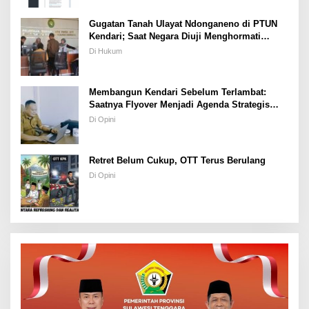
Gugatan Tanah Ulayat Ndonganeno di PTUN
Kendari; Saat Negara Diuji Menghormati
Hukum atau Kekuasaan
Di Hukum
Membangun Kendari Sebelum Terlambat:
Saatnya Flyover Menjadi Agenda Strategis
Kota
Di Opini
Retret Belum Cukup, OTT Terus Berulang
Di Opini