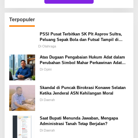
Terpopuler
PSSI Pusat Terbitkan SK Plt Asprov Sultra,
Peluang Sepak Bola dan Futsal Tampil di
Porprov Tetap Terbuka
Di Olahraga
Atas Dugaan Pengabaian Hukum Adat dalam
Perubahan Simbol Mahar Perkawinan Adat
Masyarakat Pulau Wawonii
Di Opini
Skandal di Puncak Birokrasi Konawe Selatan
Ketika Jenderal ASN Kehilangan Moral
Di Daerah
Saat Bupati Menunda Jawaban, Mengapa
Administrasi Tanah Tetap Berjalan?
Di Daerah