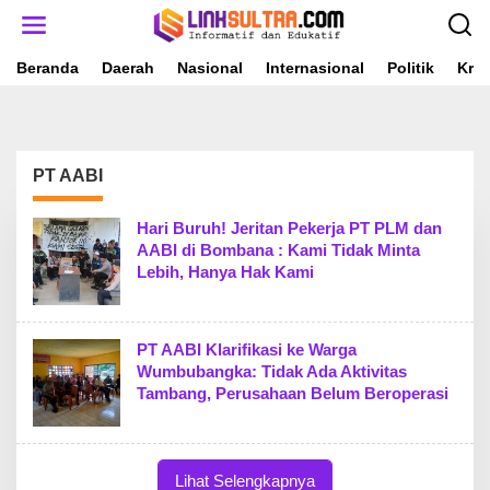
L
e
w
a
Beranda
Daerah
Nasional
Internasional
Politik
Krim
t
i
k
e
k
PT AABI
o
n
t
Hari Buruh! Jeritan Pekerja PT PLM dan
e
AABI di Bombana : Kami Tidak Minta
n
Lebih, Hanya Hak Kami
PT AABI Klarifikasi ke Warga
Wumbubangka: Tidak Ada Aktivitas
Tambang, Perusahaan Belum Beroperasi
Lihat Selengkapnya