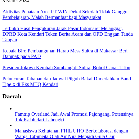
3 Maret 2024
Aktivitas Penataan Area PT WIN Dekat Sekolah Tidak Ganggu
Pembelajaran, Malah Bermanfaat bagi Masyarakat
Terbukti Hasil Pengukuran Jarak Pasar Indomaret Melanggar,
DPRD Kota Kendari Teken Berita Acara dan OPD Enggan Tanda
Tangan
Kepala Biro Pembangunan Harap Mess Sultra di Makassar Beri
Dampak pada PAD
Presiden Jokowi Kembali Sumbang di Sultra, Bobot Capai 1 Ton
Peluncuran Tahapan dan Jadwal Pilgub Bakal Dimeriahkan Band
Tipe-x di Eks MTQ Kendari
Daerah
Famtrip Overland Jadi Awal Promosi Pajongang, Potensinya
Tak Kalah dari Labengki
Mahasiswa Kehutanan FHIL UHO Berkolaborasi dengan
Warga Tobimeita Olah Air Nira Menjadi Gula Cair