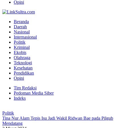
Opini
Beranda
Daerah
Nasional
Internasional
Politik
Kriminal
Ekobis
Olahraga
Teknologi
Kesehatan
Pendidikan
Opini
Tim Redaksi
Pedoman Media Siber
Indeks
Politik
Tina Nur Alam Tepis Isu Jadi Wakil Ridwan Bae pada Pilgub
Mendatang