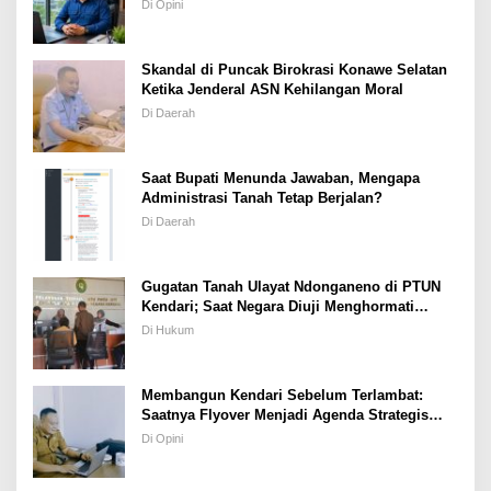
Masyarakat Pulau Wawonii
Di Opini
Skandal di Puncak Birokrasi Konawe Selatan
Ketika Jenderal ASN Kehilangan Moral
Di Daerah
Saat Bupati Menunda Jawaban, Mengapa
Administrasi Tanah Tetap Berjalan?
Di Daerah
Gugatan Tanah Ulayat Ndonganeno di PTUN
Kendari; Saat Negara Diuji Menghormati
Hukum atau Kekuasaan
Di Hukum
Membangun Kendari Sebelum Terlambat:
Saatnya Flyover Menjadi Agenda Strategis
Kota
Di Opini