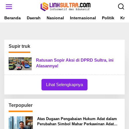
L
e
w
a
Beranda
Daerah
Nasional
Internasional
Politik
Krim
t
i
k
e
k
Supir truk
o
n
t
Ratusan Sopir Aksi di DPRD Sultra, ini
e
Alasannya!
n
Lihat Selengkapnya
Terpopuler
Atas Dugaan Pengabaian Hukum Adat dalam
Perubahan Simbol Mahar Perkawinan Adat