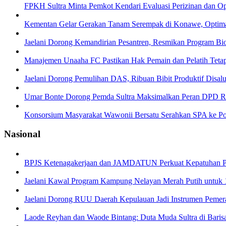
FPKH Sultra Minta Pemkot Kendari Evaluasi Perizinan dan Op
Kementan Gelar Gerakan Tanam Serempak di Konawe, Opti
Jaelani Dorong Kemandirian Pesantren, Resmikan Program Bi
Manajemen Unaaha FC Pastikan Hak Pemain dan Pelatih Teta
Jaelani Dorong Pemulihan DAS, Ribuan Bibit Produktif Disal
Umar Bonte Dorong Pemda Sultra Maksimalkan Peran DPD RI,
Konsorsium Masyarakat Wawonii Bersatu Serahkan SPA ke Pol
Nasional
BPJS Ketenagakerjaan dan JAMDATUN Perkuat Kepatuhan P
Jaelani Kawal Program Kampung Nelayan Merah Putih untuk 16
Jaelani Dorong RUU Daerah Kepulauan Jadi Instrumen Pemer
Laode Reyhan dan Waode Bintang: Duta Muda Sultra di Baris