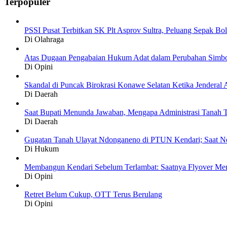
Terpopuler
PSSI Pusat Terbitkan SK Plt Asprov Sultra, Peluang Sepak Bol
Di Olahraga
Atas Dugaan Pengabaian Hukum Adat dalam Perubahan Simbo
Di Opini
Skandal di Puncak Birokrasi Konawe Selatan Ketika Jendera
Di Daerah
Saat Bupati Menunda Jawaban, Mengapa Administrasi Tanah T
Di Daerah
Gugatan Tanah Ulayat Ndonganeno di PTUN Kendari; Saat N
Di Hukum
Membangun Kendari Sebelum Terlambat: Saatnya Flyover Menj
Di Opini
Retret Belum Cukup, OTT Terus Berulang
Di Opini