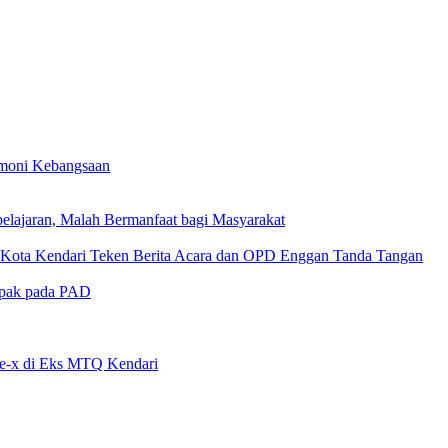
rmoni Kebangsaan
lajaran, Malah Bermanfaat bagi Masyarakat
D Kota Kendari Teken Berita Acara dan OPD Enggan Tanda Tangan
mpak pada PAD
pe-x di Eks MTQ Kendari