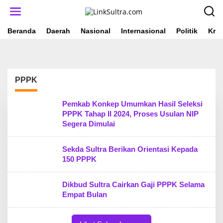
L
e
w
a
Beranda
Daerah
Nasional
Internasional
Politik
Krim
t
i
k
e
k
PPPK
o
n
t
Pemkab Konkep Umumkan Hasil Seleksi
e
PPPK Tahap II 2024, Proses Usulan NIP
n
Segera Dimulai
Sekda Sultra Berikan Orientasi Kepada
150 PPPK
Dikbud Sultra Cairkan Gaji PPPK Selama
Empat Bulan