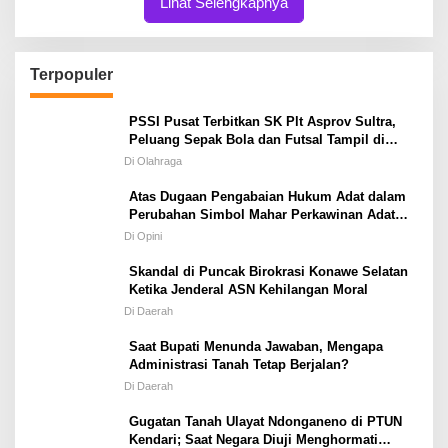
Lihat Selengkapnya
Terpopuler
PSSI Pusat Terbitkan SK Plt Asprov Sultra,
Peluang Sepak Bola dan Futsal Tampil di
Porprov Tetap Terbuka
Di Olahraga
Atas Dugaan Pengabaian Hukum Adat dalam
Perubahan Simbol Mahar Perkawinan Adat
Masyarakat Pulau Wawonii
Di Opini
Skandal di Puncak Birokrasi Konawe Selatan
Ketika Jenderal ASN Kehilangan Moral
Di Daerah
Saat Bupati Menunda Jawaban, Mengapa
Administrasi Tanah Tetap Berjalan?
Di Daerah
Gugatan Tanah Ulayat Ndonganeno di PTUN
Kendari; Saat Negara Diuji Menghormati