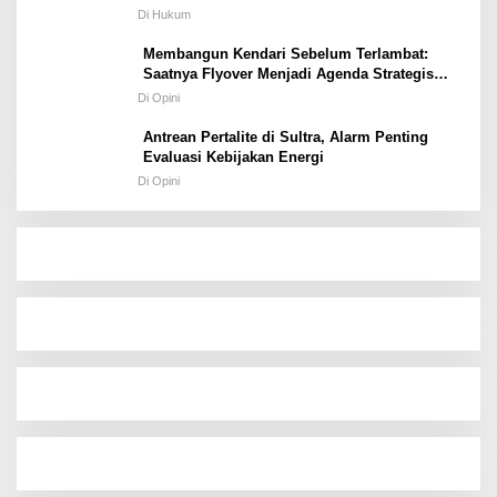
Hukum atau Kekuasaan
Di Hukum
Membangun Kendari Sebelum Terlambat:
Saatnya Flyover Menjadi Agenda Strategis
Kota
Di Opini
Antrean Pertalite di Sultra, Alarm Penting
Evaluasi Kebijakan Energi
Di Opini