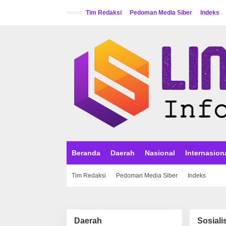
L
e
Tim Redaksi
Pedoman Media Siber
Indeks
w
a
t
i
k
e
k
o
n
t
e
n
Beranda
Daerah
Nasional
Internasion
Tim Redaksi
Pedoman Media Siber
Indeks
Daerah
Sosiali