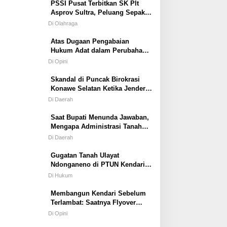
PSSI Pusat Terbitkan SK Plt
Asprov Sultra, Peluang Sepak
Bola dan Futsal Tampil di
Di Olahraga
Porprov Tetap Terbuka
Atas Dugaan Pengabaian
Hukum Adat dalam Perubahan
Simbol Mahar Perkawinan Adat
Di Opini
Masyarakat Pulau Wawonii
Skandal di Puncak Birokrasi
Konawe Selatan Ketika Jenderal
ASN Kehilangan Moral
Di Daerah
Saat Bupati Menunda Jawaban,
Mengapa Administrasi Tanah
Tetap Berjalan?
Di Daerah
Gugatan Tanah Ulayat
Ndonganeno di PTUN Kendari;
Saat Negara Diuji Menghormati
Di Hukum
Hukum atau Kekuasaan
Membangun Kendari Sebelum
Terlambat: Saatnya Flyover
Menjadi Agenda Strategis Kota
Di Opini