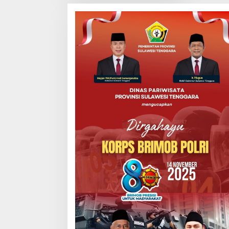
Universal
Coverage
Jamsostek