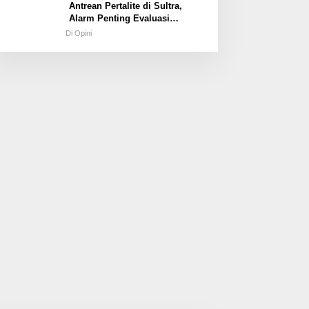
Antrean Pertalite di Sultra,
Alarm Penting Evaluasi
Kebijakan Energi
Di Opini