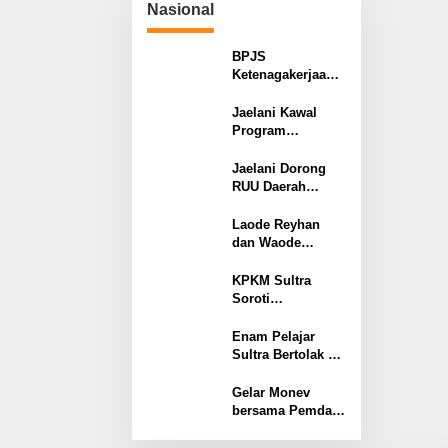
Nasional
Wawonii
Tanah Tetap
Berjalan?
BPJS
Ketenagakerjaan
dan JAMDATUN
Perkuat
Jaelani Kawal
Kepatuhan
Program
Perusahaan
Kampung Nelayan
Merah Putih
Jaelani Dorong
untuk 16 Daerah
RUU Daerah
Pesisir di Sultra
Kepulauan Jadi
Instrumen
Laode Reyhan
Pemerataan
dan Waode
Pembangunan
Bintang: Duta
Nasional
Muda Sultra di
KPKM Sultra
Barisan Pengibar
Soroti
Bendera Pusaka
Keterlambatan
2026
Tender
Enam Pelajar
Kementerian
Sultra Bertolak ke
Transmigrasi,
Jakarta Ikuti
Pertanyakan
Seleksi
Gelar Monev
Kinerja Pokja
Paskibraka
bersama Pemda,
Nasional
Tegaskan
Akselerasi