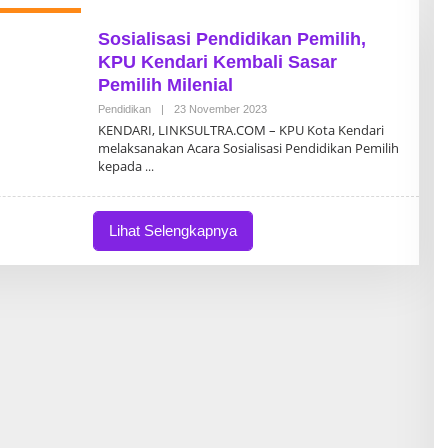
Sosialisasi Pendidikan Pemilih,
KPU Kendari Kembali Sasar
Pemilih Milenial
Pendidikan
|
23 November 2023
O
L
KENDARI, LINKSULTRA.COM – KPU Kota Kendari
E
melaksanakan Acara Sosialisasi Pendidikan Pemilih
H
kepada
T
I
M
R
E
Lihat Selengkapnya
D
A
K
S
I