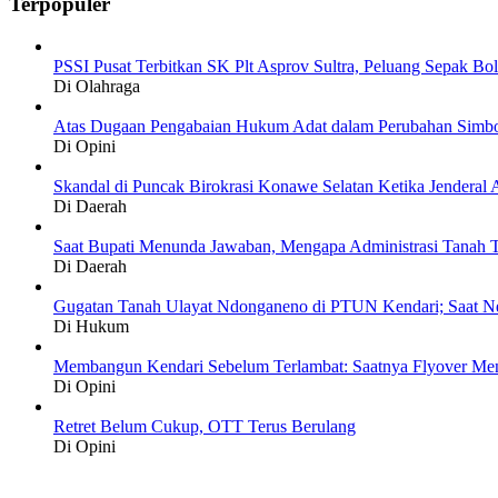
Terpopuler
PSSI Pusat Terbitkan SK Plt Asprov Sultra, Peluang Sepak Bol
Di Olahraga
Atas Dugaan Pengabaian Hukum Adat dalam Perubahan Simbo
Di Opini
Skandal di Puncak Birokrasi Konawe Selatan Ketika Jendera
Di Daerah
Saat Bupati Menunda Jawaban, Mengapa Administrasi Tanah T
Di Daerah
Gugatan Tanah Ulayat Ndonganeno di PTUN Kendari; Saat N
Di Hukum
Membangun Kendari Sebelum Terlambat: Saatnya Flyover Menj
Di Opini
Retret Belum Cukup, OTT Terus Berulang
Di Opini