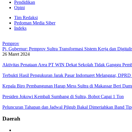
Pendidikan
Opini
Tim Redaksi
Pedoman Media Siber
Indeks
Pemprov
Pj. Gubernur: Pemprov Sultra Transformasi Sistem Kerja dan Digital
26 Maret 2024
Aktivitas Penataan Area PT WIN Dekat Sekolah Tidak Ganggu Pembe
Terbukti Hasil Pengukuran Jarak Pasar Indomaret Melanggar, DPR
Kepala Biro Pembangunan Harap Mess Sultra di Makassar Beri Da
Presiden Jokowi Kembali Sumbang di Sultra, Bobot Capai 1 Ton
Peluncuran Tahapan dan Jadwal Pilgub Bakal Dimeriahkan Band Ti
Daerah