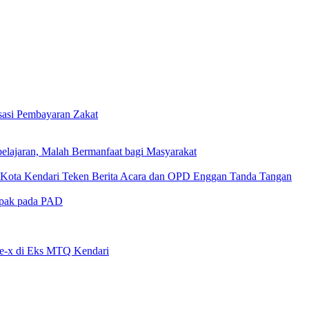
isasi Pembayaran Zakat
lajaran, Malah Bermanfaat bagi Masyarakat
D Kota Kendari Teken Berita Acara dan OPD Enggan Tanda Tangan
mpak pada PAD
pe-x di Eks MTQ Kendari