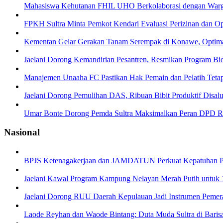
Mahasiswa Kehutanan FHIL UHO Berkolaborasi dengan Warga 
FPKH Sultra Minta Pemkot Kendari Evaluasi Perizinan dan Op
Kementan Gelar Gerakan Tanam Serempak di Konawe, Opti
Jaelani Dorong Kemandirian Pesantren, Resmikan Program Bi
Manajemen Unaaha FC Pastikan Hak Pemain dan Pelatih Teta
Jaelani Dorong Pemulihan DAS, Ribuan Bibit Produktif Disal
Umar Bonte Dorong Pemda Sultra Maksimalkan Peran DPD RI,
Nasional
BPJS Ketenagakerjaan dan JAMDATUN Perkuat Kepatuhan P
Jaelani Kawal Program Kampung Nelayan Merah Putih untuk 16
Jaelani Dorong RUU Daerah Kepulauan Jadi Instrumen Pemer
Laode Reyhan dan Waode Bintang: Duta Muda Sultra di Baris