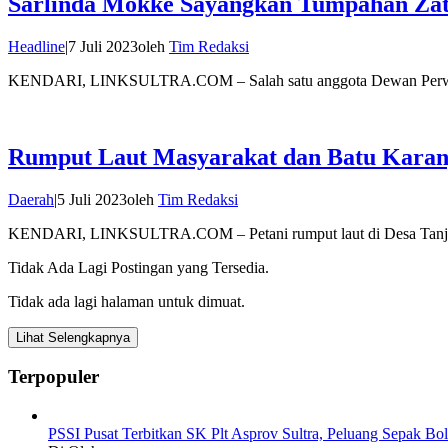
Sarlinda Mokke Sayangkan Tumpahan Zat
Headline
|
7 Juli 2023
oleh
Tim Redaksi
KENDARI, LINKSULTRA.COM – Salah satu anggota Dewan Perwak
Rumput Laut Masyarakat dan Batu Karan
Daerah
|
5 Juli 2023
oleh
Tim Redaksi
KENDARI, LINKSULTRA.COM – Petani rumput laut di Desa Tanj
Tidak Ada Lagi Postingan yang Tersedia.
Tidak ada lagi halaman untuk dimuat.
Lihat Selengkapnya
Terpopuler
PSSI Pusat Terbitkan SK Plt Asprov Sultra, Peluang Sepak Bol