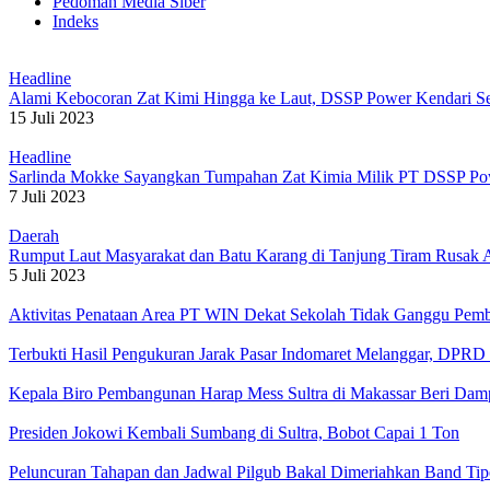
Pedoman Media Siber
Indeks
Headline
Alami Kebocoran Zat Kimi Hingga ke Laut, DSSP Power Kendari Se
15 Juli 2023
Headline
Sarlinda Mokke Sayangkan Tumpahan Zat Kimia Milik PT DSSP Po
7 Juli 2023
Daerah
Rumput Laut Masyarakat dan Batu Karang di Tanjung Tiram Rusak
5 Juli 2023
Aktivitas Penataan Area PT WIN Dekat Sekolah Tidak Ganggu Pembe
Terbukti Hasil Pengukuran Jarak Pasar Indomaret Melanggar, DPR
Kepala Biro Pembangunan Harap Mess Sultra di Makassar Beri Da
Presiden Jokowi Kembali Sumbang di Sultra, Bobot Capai 1 Ton
Peluncuran Tahapan dan Jadwal Pilgub Bakal Dimeriahkan Band Ti