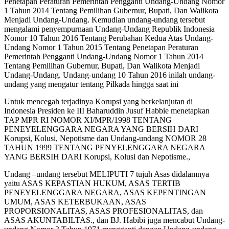
Penetapan Peraturan Pemerintah Pengganti Undang-Undang Nomor
1 Tahun 2014 Tentang Pemilihan Gubernur, Bupati, Dan Walikota
Menjadi Undang-Undang. Kemudian undang-undang tersebut
mengalami penyempurnaan Undang-Undang Republik Indonesia
Nomor 10 Tahun 2016 Tentang Perubahan Kedua Atas Undang-
Undang Nomor 1 Tahun 2015 Tentang Penetapan Peraturan
Pemerintah Pengganti Undang-Undang Nomor 1 Tahun 2014
Tentang Pemilihan Gubernur, Bupati, Dan Walikota Menjadi
Undang-Undang. Undang-undang 10 Tahun 2016 inilah undang-
undang yang mengatur tentang Pilkada hingga saat ini
Untuk mencegah terjadinya Korupsi yang berkelanjutan di
Indonesia Presiden ke III Baharuddin Jusuf Habbie menetapkan
TAP MPR RI NOMOR XI/MPR/1998 TENTANG
PENEYELENGGARA NEGARA YANG BERSIH DARI
Korupsi, Kolusi, Nepotisme dan Undang-undang NOMOR 28
TAHUN 1999 TENTANG PENYELENGGARA NEGARA
YANG BERSIH DARI Korupsi, Kolusi dan Nepotisme.,
Undang –undang tersebut MELIPUTI 7 tujuh Asas didalamnya
yaitu ASAS KEPASTIAN HUKUM, ASAS TERTIB
PENEYELENGGARA NEGARA, ASAS KEPENTINGAN
UMUM, ASAS KETERBUKAAN, ASAS
PROPORSIONALITAS, ASAS PROFESIONALITAS, dan
ASAS AKUNTABILTAS., dan BJ. Habibi juga mencabut Undang-