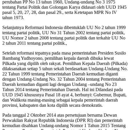
perubahan PP No 13 tahun 1960, Undang-undang No 3 1975
tentang Partai Politik dan Golongan Karya didasari oleh UUD 1945
pasal 5, 20, 27, 28, dan pasal 29., serta Ketetapan MPR No IV
tahun 1973.
Selanjutnya Reformasi Indonesia dibentuklah UU No 2 tahun 1999
tentang partai politik, UU No 31 Tahun 2002 tentang partai politik,
UU Nomor 2 tahun 2008 tentang partai politik dan terkahir UU No
2 tahun 2011 tentang partai politik.,
Setelah reformasi tepatnya pada masa pemerintahan Presiden Susilo
Bambang Yudhoyono, pemilihan kepala daerah dibuka lewat
Pilkada yang dipilih oleh rakyat. Pemilihan Kepala Daerah (Pilkada)
dilaksanakan setiap 5 tahun sekali berdasarkan Undang-Undang No.
22 Tahun 1999 tentang Pemerintahan Daerah kemudian diganti
dengan Undang-Undang No. 32 Tahun 2004 tentang Pemerintahan
Daerah kemudian diganti lagi dengan Undang –undang No 23
Tahun 2014 tentang Pemerintahan Daerah. Hal ini Dilandasi pada
UUD 1945 khususnya Pasal 18 ayat 4, berbunyi: Gubernur, Bupati,
dan Walikota masing-masing sebagai kepala pemerintah daerah
provinsi, kabupaten dan kota dipilih secara demokratis.
Pada tanggal 2 Oktober 2014 atas persetujuan bersama Dewan
Perwakilan Rakyat Republik Indonesia (DPR RI) dan pemerintah
kemudian disahkan Undang-undang Nomor 1 Tahun 2015 Tentang