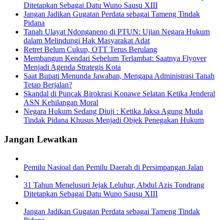
Ditetapkan Sebagai Datu Wuno Sausu XIII
Jangan Jadikan Gugatan Perdata sebagai Tameng Tindak
Pidana
Tanah Ulayat Ndonganeno di PTUN: Ujian Negara Hukum
dalam Melindungi Hak Masyarakat Adat
Retret Belum Cukup, OTT Terus Berulang
Membangun Kendari Sebelum Terlambat: Saatnya Flyover
Menjadi Agenda Strategis Kota
Saat Bupati Menunda Jawaban, Mengapa Administrasi Tanah
Tetap Berjalan?
Skandal di Puncak Birokrasi Konawe Selatan Ketika Jenderal
ASN Kehilangan Moral
Negara Hukum Sedang Diuji : Ketika Jaksa Agung Muda
Tindak Pidana Khusus Menjadi Objek Penegakan Hukum
Jangan Lewatkan
Pemilu Nasioal dan Pemilu Daerah di Persimpangan Jalan
31 Tahun Menelusuri Jejak Leluhur, Abdul Azis Tondrang
Ditetapkan Sebagai Datu Wuno Sausu XIII
Jangan Jadikan Gugatan Perdata sebagai Tameng Tindak