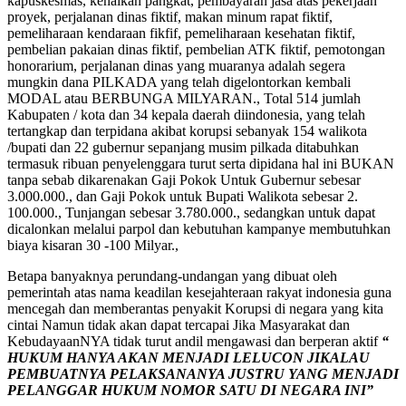
kapuskesmas, kenaikan pangkat, pembayaran jasa atas pekerjaan
proyek, perjalanan dinas fiktif, makan minum rapat fiktif,
pemeliharaan kendaraan fikfif, pemeliharaan kesehatan fiktif,
pembelian pakaian dinas fiktif, pembelian ATK fiktif, pemotongan
honorarium, perjalanan dinas yang muaranya adalah segera
mungkin dana PILKADA yang telah digelontorkan kembali
MODAL atau BERBUNGA MILYARAN., Total 514 jumlah
Kabupaten / kota dan 34 kepala daerah diindonesia, yang telah
tertangkap dan terpidana akibat korupsi sebanyak 154 walikota
/bupati dan 22 gubernur sepanjang musim pilkada ditabuhkan
termasuk ribuan penyelenggara turut serta dipidana hal ini BUKAN
tanpa sebab dikarenakan Gaji Pokok Untuk Gubernur sebesar
3.000.000., dan Gaji Pokok untuk Bupati Walikota sebesar 2.
100.000., Tunjangan sebesar 3.780.000., sedangkan untuk dapat
dicalonkan melalui parpol dan kebutuhan kampanye membutuhkan
biaya kisaran 30 -100 Milyar.,
Betapa banyaknya perundang-undangan yang dibuat oleh
pemerintah atas nama keadilan kesejahteraan rakyat indonesia guna
mencegah dan memberantas penyakit Korupsi di negara yang kita
cintai Namun tidak akan dapat tercapai Jika Masyarakat dan
KebudayaanNYA tidak turut andil mengawasi dan berperan aktif
“
HUKUM HANYA AKAN MENJADI LELUCON JIKALAU
PEMBUATNYA PELAKSANANYA JUSTRU YANG MENJADI
PELANGGAR HUKUM NOMOR SATU DI NEGARA INI”