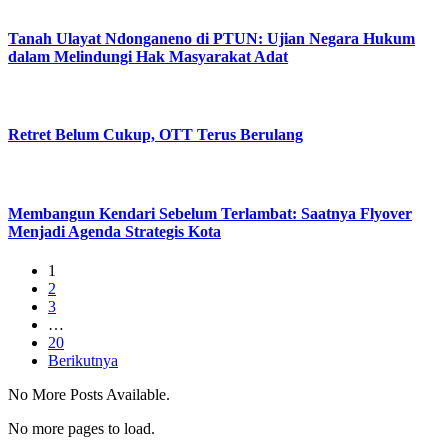
Tanah Ulayat Ndonganeno di PTUN: Ujian Negara Hukum
dalam Melindungi Hak Masyarakat Adat
Retret Belum Cukup, OTT Terus Berulang
Membangun Kendari Sebelum Terlambat: Saatnya Flyover
Menjadi Agenda Strategis Kota
1
2
3
…
20
Berikutnya
No More Posts Available.
No more pages to load.