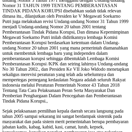
undang Nomor 3 Tahun 1971 mengganti dengan Undang-undang
Nomor 31 TAHUN 1999 TENTANG PEMBERANTASAN
TINDAK PIDANA KORUPSI disebabkan sudah tidak relevan
dimasa itu., dilanjutkan oleh Presiden ke V Megawati Soekarno
Putri juga melakukan revisi Undang-undang Nomor 31 Tahun 1999
menjadi Undang-undang Nomor 20 tahun 2001 tentang
Pemberantasan Tindak Pidana Korupsi, Dan dimasa Kepemimpinan
Megawati Soekarno Putri inilah didirikannya lembaga Komisi
Pemberantasan Korupsi berdasarkan ketentuan dalam Undang-
undang Nomor 20 tahun 2001 yang mana pemerintah diamanahkan
untuk membentuk lembaga baru yang independen dalam
pemberantasan korupsi sehingga dibentuklah Lembaga Komisi
Pemberantasan Korupsi /KPK dan seiring lahirnya Undang-undang
No 30 Tahun 2002., dan Presiden Ke VII Joko Widodo menetapkan
sekaligus merevisi peraturan yang telah ada sebelumnya dan
mempertegas pemegang kedaulatan Negara adalah seluruh Rakyat
indonesia melalui Peraturan Pemerintah Nomor 43 Tahun 2018
Tentang Tata Cara Pelaksanaan Peran Serta Masyarakat Dan
Pemberian Penghargaan Dalam Pencegahan dan Pemberantasan
Tindak Pidana Korupsi.,
Sejak pelaksanaan pemilihan kepala daerah secara langsung pada
tahun 2005 sampai sekarang ini sangat berdampak sistemik pada
masyarakat dan pada sistem merit pemerintahan berupa pembayaran
jabatan kadis, kabag, kabid, kasi, camat, lurah, kepsek,