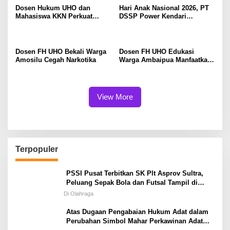
Dosen Hukum UHO dan
Hari Anak Nasional 2026, PT
Mahasiswa KKN Perkuat
DSSP Power Kendari
Kelurahan Sadar Hukum di
Salurkan Seragam Bagi 65
Padaleu Kendari
Siswa di Moramo Utara
Dosen FH UHO Bekali Warga
Dosen FH UHO Edukasi
Amosilu Cegah Narkotika
Warga Ambaipua Manfaatkan
Kekayaan Intelektual untuk
Akses Pembiayaan Usaha
View More
Terpopuler
PSSI Pusat Terbitkan SK Plt Asprov Sultra,
Peluang Sepak Bola dan Futsal Tampil di
Porprov Tetap Terbuka
Di Olahraga
Atas Dugaan Pengabaian Hukum Adat dalam
Perubahan Simbol Mahar Perkawinan Adat