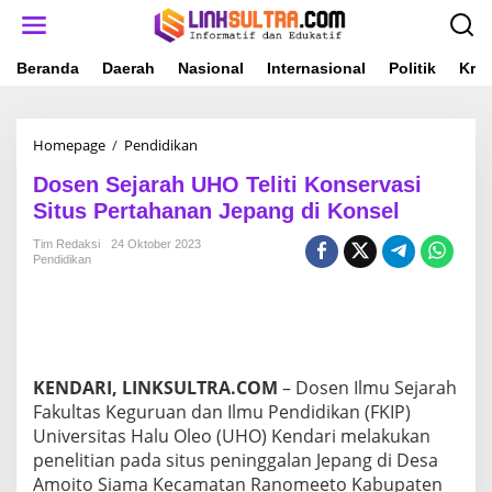
L
e
w
a
Beranda
Daerah
Nasional
Internasional
Politik
Krim
t
i
k
Homepage
/
Pendidikan
D
e
o
k
Dosen Sejarah UHO Teliti Konservasi
s
o
e
n
Situs Pertahanan Jepang di Konsel
n
t
S
e
Tim Redaksi
24 Oktober 2023
Pendidikan
e
n
j
a
r
a
h
U
KENDARI, LINKSULTRA.COM
– Dosen Ilmu Sejarah
H
Fakultas Keguruan dan Ilmu Pendidikan (FKIP)
O
Universitas Halu Oleo (UHO) Kendari melakukan
T
penelitian pada situs peninggalan Jepang di Desa
e
l
Amoito Siama Kecamatan Ranomeeto Kabupaten