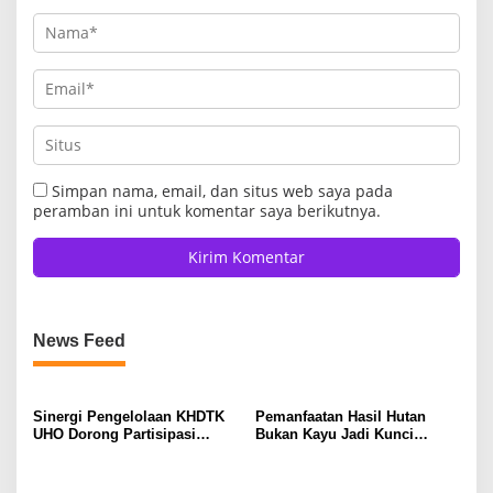
Simpan nama, email, dan situs web saya pada
peramban ini untuk komentar saya berikutnya.
News Feed
Sinergi Pengelolaan KHDTK
Pemanfaatan Hasil Hutan
UHO Dorong Partisipasi
Bukan Kayu Jadi Kunci
Masyarakat dalam Pelestarian
Ekonomi Berkelanjutan
Hutan
Masyarakat Tobimeita