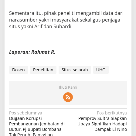
Sementara itu, pihak peneliti mengambil data dari
narasumber yakni masyarakat sekaligus penjaga
situs yakni Arif dan Suhardi.
Laporan: Rahmat R.
Dosen
Penelitian
Situs sejarah
UHO
Ikuti Kami
N
Pos sebelumnya
Pos berikutnya
Dugaan Korupsi
Pemprov Sultra Siapkan
a
Pembangunan Jembatan di
Upaya Signifikan Hadapi
Butur, Pj Bupati Bombana
Dampak El Nino
v
Tak Penuhi Panggilan