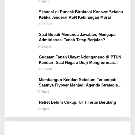
Masyarakat Pulau Wawonii
Di Opini
Skandal di Puncak Birokrasi Konawe Selatan
Ketika Jenderal ASN Kehilangan Moral
Di Daerah
Saat Bupati Menunda Jawaban, Mengapa
Administrasi Tanah Tetap Berjalan?
Di Daerah
Gugatan Tanah Ulayat Ndonganeno di PTUN
Kendari; Saat Negara Diuji Menghormati
Hukum atau Kekuasaan
Di Hukum
Membangun Kendari Sebelum Terlambat:
Saatnya Flyover Menjadi Agenda Strategis
Kota
Di Opini
Retret Belum Cukup, OTT Terus Berulang
Di Opini