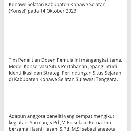
i
Konawe Selatan Kabupaten Konawe Selatan
t
(Konsel) pada 14 Oktober 2023.
i
K
o
n
s
e
r
v
a
Tim Penelitian Dosen Pemula ini mengangkat tema,
s
i
Model Konservasi Situs Pertahanan Jepang: Studi
S
Identifikasi dan Strategi Perlindungan Situs Sejarah
i
di Kabupaten Konawe Selatan Sulawesi Tenggara.
t
u
s
P
e
r
t
Adapun anggota peneliti yang sempat mengikuti
a
kegiatan: Sarman, S.Pd.,M.Pd selaku Ketua Tim
h
bersama Hasni Hasan, S.Pd.,M.Si sebagi anggota
a