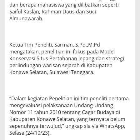
n
dan berapa mahasiswa yang dilibatkan seperti
a
Saiful Kaslan, Rahman Daus dan Suci
n
Almunawarah.
J
e
p
a
n
Ketua Tim Peneliti, Sarman, S.Pd.,M.Pd
g
mengatakan, penelitian ini fokus pada Model
d
Konservasi Situs Pertahanan Jepang dan strategi
i
perlindungan warisan sejarah di Kabupaten
K
o
Konawe Selatan, Sulawesi Tenggara.
n
s
e
l
“Dalam kegiatan Penelitian ini tim peneliti pertama
mengevaluasi pelaksanaan Undang-Undang
Nomor 11 tahun 2010 tentang Cagar Budaya di
Kabupaten Konawe Selatan, yang ternyata belum
sepenuhnya terwujud,” ungkap sia via WhatsApp,
Selasa (24/10/23).