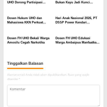
UHO Dorong Partisipasi
Bukan Kayu Jadi Kunci
Masyarakat dalam Pelestarian
Ekonomi Berkelanjutan
Hutan
Masyarakat Tobimeita
Dosen Hukum UHO dan
Hari Anak Nasional 2026, PT
Mahasiswa KKN Perkuat
DSSP Power Kendari
Kelurahan Sadar Hukum di
Salurkan Seragam Bagi 65
Padaleu Kendari
Siswa di Moramo Utara
Dosen FH UHO Bekali Warga
Dosen FH UHO Edukasi
Amosilu Cegah Narkotika
Warga Ambaipua Manfaatkan
Kekayaan Intelektual untuk
Akses Pembiayaan Usaha
Tinggalkan Balasan
Alamat email Anda tidak akan dipublikasikan.
Ruas yang wajib
ditandai
*