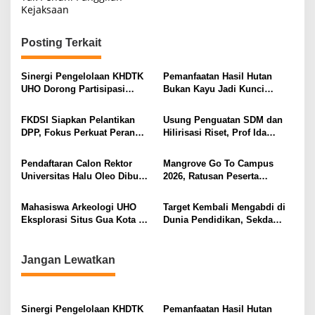
i
Kejaksaan
g
Posting Terkait
a
s
Sinergi Pengelolaan KHDTK
Pemanfaatan Hasil Hutan
i
UHO Dorong Partisipasi
Bukan Kayu Jadi Kunci
Masyarakat dalam Pelestarian
Ekonomi Berkelanjutan
p
Hutan
Masyarakat Tobimeita
FKDSI Siapkan Pelantikan
Usung Penguatan SDM dan
o
DPP, Fokus Perkuat Peran
Hilirisasi Riset, Prof Ida
s
Dosen bagi Kemajuan Bangsa
Usman Daftar Calon Rektor
UHO
Pendaftaran Calon Rektor
Mangrove Go To Campus
Universitas Halu Oleo Dibuka
2026, Ratusan Peserta
Hingga 2 Juni 2026
Bersihkan Teluk Kendari dan
Tanam 500 Mangrove
Mahasiswa Arkeologi UHO
Target Kembali Mengabdi di
Eksplorasi Situs Gua Kota di
Dunia Pendidikan, Sekda
Torobulu, Asah Keterampilan
Sultra Ajukan Permohonan
Lapangan
Mutasi Pribadi
Jangan Lewatkan
Sinergi Pengelolaan KHDTK
Pemanfaatan Hasil Hutan