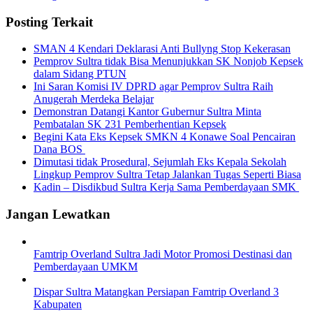
Posting Terkait
SMAN 4 Kendari Deklarasi Anti Bullyng Stop Kekerasan
Pemprov Sultra tidak Bisa Menunjukkan SK Nonjob Kepsek
dalam Sidang PTUN
Ini Saran Komisi IV DPRD agar Pemprov Sultra Raih
Anugerah Merdeka Belajar
Demonstran Datangi Kantor Gubernur Sultra Minta
Pembatalan SK 231 Pemberhentian Kepsek
Begini Kata Eks Kepsek SMKN 4 Konawe Soal Pencairan
Dana BOS
Dimutasi tidak Prosedural, Sejumlah Eks Kepala Sekolah
Lingkup Pemprov Sultra Tetap Jalankan Tugas Seperti Biasa
Kadin – Disdikbud Sultra Kerja Sama Pemberdayaan SMK
Jangan Lewatkan
Famtrip Overland Sultra Jadi Motor Promosi Destinasi dan
Pemberdayaan UMKM
Dispar Sultra Matangkan Persiapan Famtrip Overland 3
Kabupaten