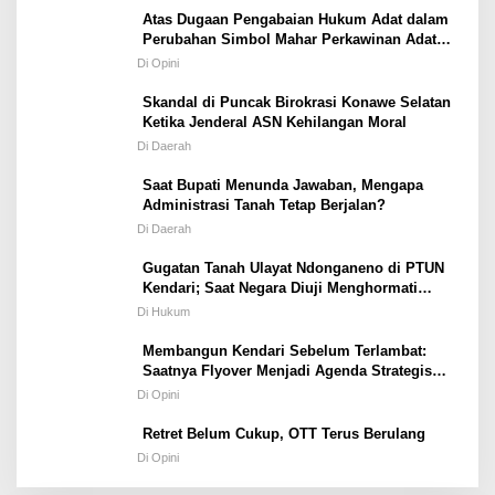
Atas Dugaan Pengabaian Hukum Adat dalam
Perubahan Simbol Mahar Perkawinan Adat
Masyarakat Pulau Wawonii
Di Opini
Skandal di Puncak Birokrasi Konawe Selatan
Ketika Jenderal ASN Kehilangan Moral
Di Daerah
Saat Bupati Menunda Jawaban, Mengapa
Administrasi Tanah Tetap Berjalan?
Di Daerah
Gugatan Tanah Ulayat Ndonganeno di PTUN
Kendari; Saat Negara Diuji Menghormati
Hukum atau Kekuasaan
Di Hukum
Membangun Kendari Sebelum Terlambat:
Saatnya Flyover Menjadi Agenda Strategis
Kota
Di Opini
Retret Belum Cukup, OTT Terus Berulang
Di Opini