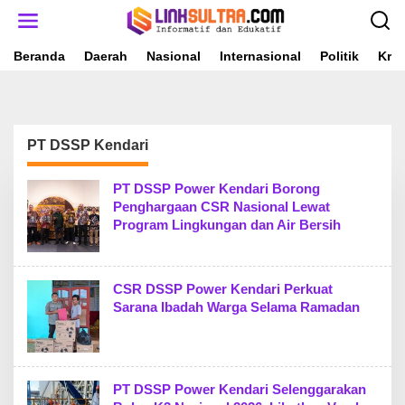
L
e
w
a
Beranda
Daerah
Nasional
Internasional
Politik
Krim
t
i
k
e
k
PT DSSP Kendari
o
n
t
PT DSSP Power Kendari Borong
e
Penghargaan CSR Nasional Lewat
n
Program Lingkungan dan Air Bersih
CSR DSSP Power Kendari Perkuat
Sarana Ibadah Warga Selama Ramadan
PT DSSP Power Kendari Selenggarakan