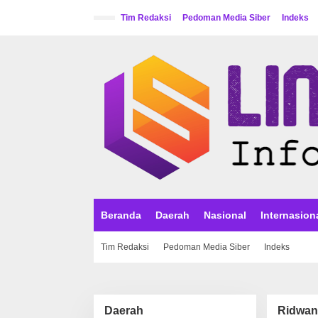
L
e
Tim Redaksi
Pedoman Media Siber
Indeks
w
a
t
i
k
e
k
o
n
t
e
n
Beranda
Daerah
Nasional
Internasion
Tim Redaksi
Pedoman Media Siber
Indeks
Daerah
Ridwan 