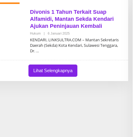
Divonis 1 Tahun Terkait Suap
Alfamidi, Mantan Sekda Kendari
Ajukan Peninjauan Kembali
Hukum
|
6 Januari 2025
O
L
KENDARI, LINKSULTRA.COM – Mantan Sekretaris
E
Daerah (Sekda) Kota Kendari, Sulawesi Tenggara,
H
Dr.
T
I
M
R
E
Lihat Selengkapnya
D
A
K
S
I