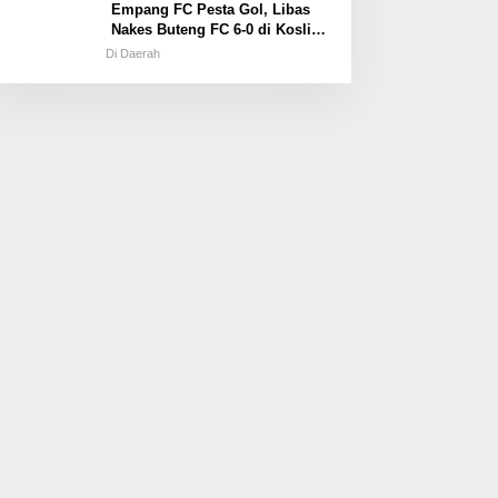
Empang FC Pesta Gol, Libas
Nakes Buteng FC 6-0 di Kosliwu
Cup XIX
Di Daerah