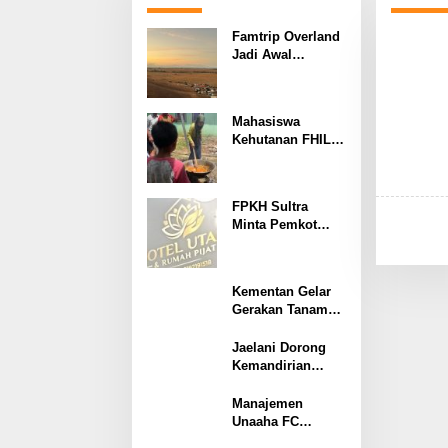
Famtrip Overland
Jadi Awal
Promosi
Pajongang,
Potensinya Tak
Mahasiswa
Kalah dari
Kehutanan FHIL
Labengki
UHO
Berkolaborasi
dengan Warga
FPKH Sultra
Tobimeita Olah
Minta Pemkot
Air Nira Menjadi
Kendari Evaluasi
Gula Cair
Perizinan dan
Operasional
Kementan Gelar
Rumah Pijat
Gerakan Tanam
Utami
Serempak di
Konawe,
Jaelani Dorong
Optimalkan Lahan
Kemandirian
Menuju
Pesantren,
Swasembada
Resmikan
Manajemen
Pangan
Program Bioflok
Unaaha FC
dan Salurkan
Pastikan Hak