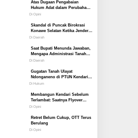
Atas Dugaan Pengabaian
Hukum Adat dalam Perubahan
Simbol Mahar Perkawinan Adat
Di Opini
Masyarakat Pulau Wawonii
Skandal di Puncak Birokrasi
Konawe Selatan Ketika Jenderal
ASN Kehilangan Moral
Di Daerah
Saat Bupati Menunda Jawaban,
Mengapa Administrasi Tanah
Tetap Berjalan?
Di Daerah
Gugatan Tanah Ulayat
Ndonganeno di PTUN Kendari;
Saat Negara Diuji Menghormati
Di Hukum
Hukum atau Kekuasaan
Membangun Kendari Sebelum
Terlambat: Saatnya Flyover
Menjadi Agenda Strategis Kota
Di Opini
Retret Belum Cukup, OTT Terus
Berulang
Di Opini