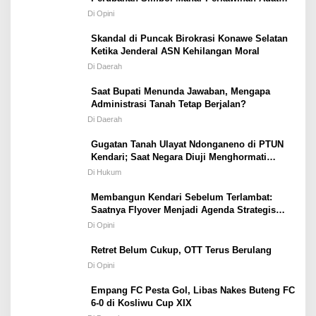
Masyarakat Pulau Wawonii
Di Opini
Skandal di Puncak Birokrasi Konawe Selatan
Ketika Jenderal ASN Kehilangan Moral
Di Daerah
Saat Bupati Menunda Jawaban, Mengapa
Administrasi Tanah Tetap Berjalan?
Di Daerah
Gugatan Tanah Ulayat Ndonganeno di PTUN
Kendari; Saat Negara Diuji Menghormati
Hukum atau Kekuasaan
Di Hukum
Membangun Kendari Sebelum Terlambat:
Saatnya Flyover Menjadi Agenda Strategis
Kota
Di Opini
Retret Belum Cukup, OTT Terus Berulang
Di Opini
Empang FC Pesta Gol, Libas Nakes Buteng FC
6-0 di Kosliwu Cup XIX