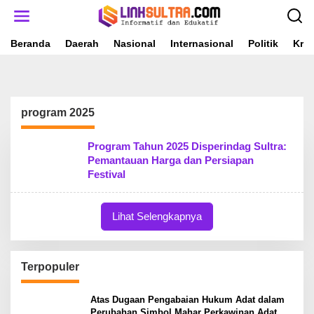
L
e
w
a
Beranda
Daerah
Nasional
Internasional
Politik
Krim
t
i
k
e
k
program 2025
o
n
t
Program Tahun 2025 Disperindag Sultra:
e
Pemantauan Harga dan Persiapan
n
Festival
Lihat Selengkapnya
Terpopuler
Atas Dugaan Pengabaian Hukum Adat dalam
Perubahan Simbol Mahar Perkawinan Adat